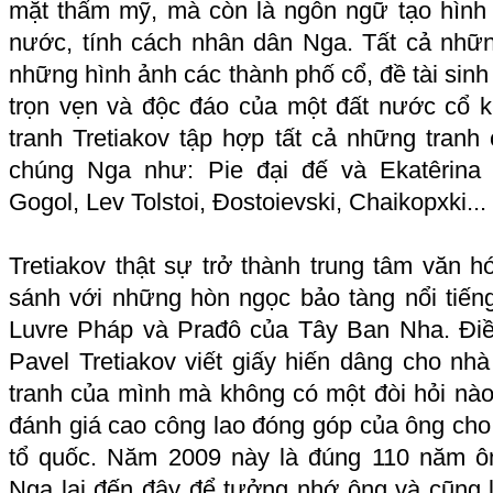
mặt thẩm mỹ, mà còn là ngôn ngữ tạo hình 
nước, tính cách nhân dân Nga. Tất cả những
những hình ảnh các thành phố cổ, đề tài sinh h
trọn vẹn và độc đáo của một đất nước cổ k
tranh Tretiakov tập hợp tất cả những tranh
chúng Nga như: Pie đại đế và Ekatêrina 
Gogol, Lev Tolstoi, Đostoievski, Chaikopxki...
Tretiakov thật sự trở thành trung tâm văn 
sánh với những hòn ngọc bảo tàng nổi tiếng
Luvre Pháp và Prađô của Tây Ban Nha. Điề
Pavel Tretiakov viết giấy hiến dâng cho nh
tranh của mình mà không có một đòi hỏi n
đánh giá cao công lao đóng góp của ông cho 
tổ quốc. Năm 2009 này là đúng 110 năm ô
Nga lại đến đây để tưởng nhớ ông và cũng l