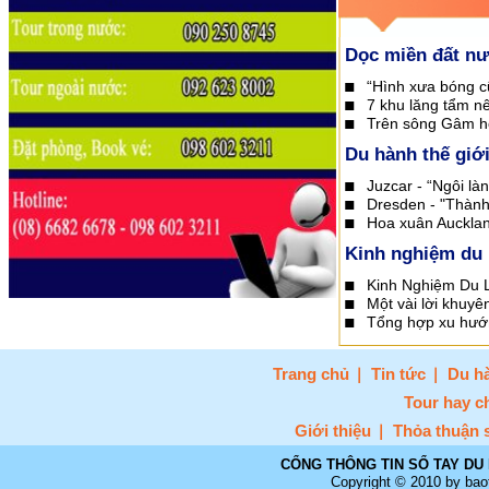
Dọc miền đất n
“Hình xưa bóng c
7 khu lăng tẩm n
Trên sông Gâm h
Du hành thế giớ
Juzcar - “Ngôi làn
Dresden - "Thành
Hoa xuân Auckla
Kinh nghiệm du 
Kinh Nghiệm Du L
Một vài lời khuy
Tổng hợp xu hướn
Trang chủ
Tin tức
Du hà
Tour hay c
Giới thiệu
Thỏa thuận 
CỔNG THÔNG TIN SỔ TAY DU 
Copyright © 2010 by bao