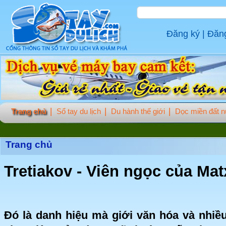
Đăng ký
|
Đăn
Trang chủ
Sổ tay du lịch
Du hành thế giới
Dọc miền đất 
Trang chủ
Tretiakov - Viên ngọc của Ma
Đó là danh hiệu mà giới văn hóa và nhiều