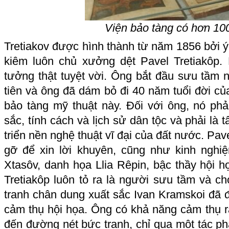
Viện bảo tàng có hơn 10
Tretiakov được hình thành từ năm 1856 bởi 
kiêm luôn chủ xưởng dệt Pavel Tretiakôp.
tưởng thật tuyệt vời. Ông bắt đầu sưu tầm 
tiên và ông đã dám bỏ đi 40 năm tuổi đời củ
bảo tàng mỹ thuật này. Đối với ông, nó ph
sắc, tính cách và lịch sử dân tộc và phải là
triển nền nghệ thuật vĩ đại của đất nước. Pa
gỡ để xin lời khuyên, cũng như kinh nghi
Xtasôv, danh họa Llia Rêpin, bậc thầy hội họa
Tretiakôp luôn tỏ ra là người sưu tầm và chơ
tranh chân dung xuất sắc Ivan Kramskoi đã đặ
cảm thụ hội họa. Ông có khả năng cảm thụ r
đến đường nét bức tranh, chỉ qua một tác ph