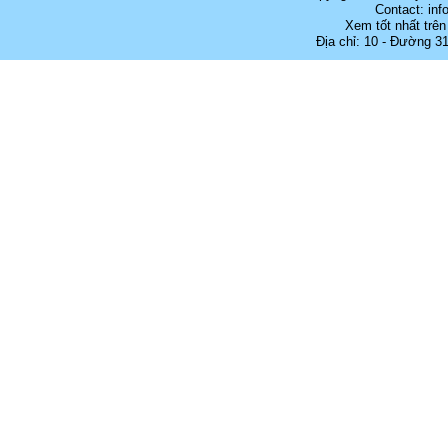
Contact: in
Xem tốt nhất trên
Địa chỉ: 10 - Đường 3