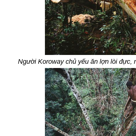
Người Koroway chủ yếu ăn lợn lòi đực, n