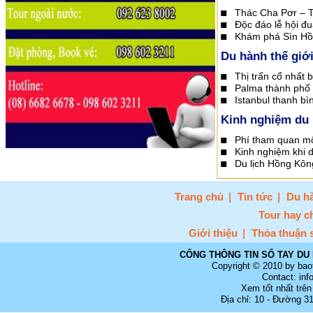
Thác Cha Pơr – T
Độc đáo lễ hội đ
Khám phá Sìn Hồ
Du hành thế giớ
Thị trấn cổ nhất 
Palma thành phố 
Istanbul thanh bì
Kinh nghiệm du 
Phí tham quan một
Kinh nghiệm khi 
Du lịch Hồng Kôn
Trang chủ
Tin tức
Du hà
Tour hay c
Giới thiệu
Thỏa thuận 
CỔNG THÔNG TIN SỔ TAY DU 
Copyright © 2010 by bao
Contact: in
Xem tốt nhất trên
Địa chỉ: 10 - Đường 3