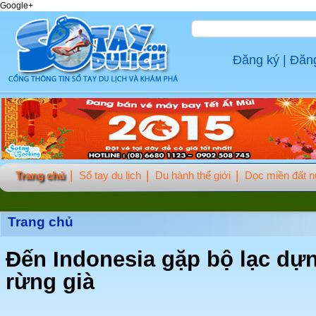
Google+
Đăng ký
|
Đăn
Trang chủ
Sổ tay du lịch
Du hành thế giới
Dọc miền đất 
Trang chủ
Đến Indonesia gặp bộ lạc dựn
rừng già