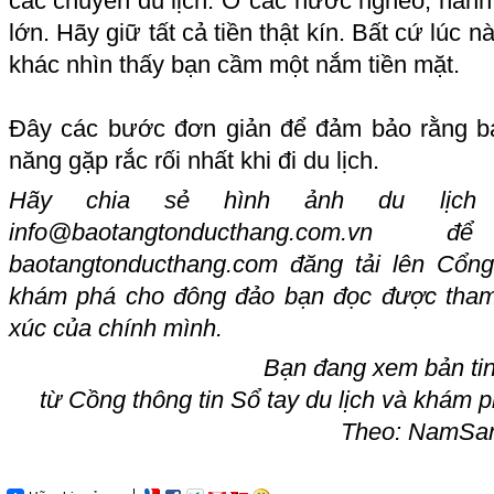
các
chuyến du lịch
. Ở các nước nghèo, hành 
lớn. Hãy giữ tất cả tiền thật kín. Bất cứ lúc 
khác nhìn thấy bạn cầm một nắm tiền mặt.
Đây các bước đơn giản để đảm bảo rằng bạ
năng gặp rắc rối nhất khi đi du lịch.
Hãy chia sẻ hình ảnh du lịch
info@baotangtonducthang.com.vn
đ
baotangtonducthang.com
đăng tải lên Cổng
khám phá cho đông đảo bạn đọc được tham
xúc của chính mình.
Bạn đang xem bản tin 
từ Cồ
ng thông tin Sổ tay du lịch và khám 
Theo:
NamSan 