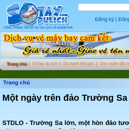
Đăng ký
|
Đăn
Trang chủ
Sổ tay du lịch
Du hành thế giới
Dọc miền đất 
Trang chủ
Một ngày trên đảo Trường Sa
STDLO - Trường Sa lớn, một hòn đảo tươ