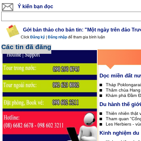
Ý kiến bạn đọc
Gởi bản thảo cho bản tin: "Một ngày trên đảo Tr
Click
Đăng ký
|
Đăng nhập
để tham gia bình luận
Các tin đã đăng
Dọc miền đất n
Tháp Poklongara
Thăm chùa Hang
Khám phá Đầm 
Du hành thế giớ
Thiên nhiên thật 
Tham quan “Cổng
Les Herbiers - v
Kinh nghiệm du 