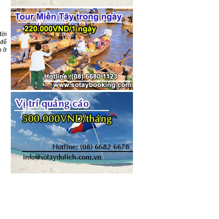
đời
 để
p ở