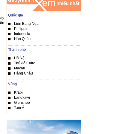
Quốc gia
Hay
iên
Liên Bang Nga
Philippin
Indonesia
Hàn Quốc
Thành phố
Hà Nội
Thủ đô Cairo
Macau
Hàng Châu
Vùng
Krabi
Langkawi
Glenshee
Tam Á