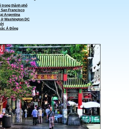
 trong thành phố
 San Francisco
tại Argentina
n ở Washington DC
iới
 sắc Á Đông