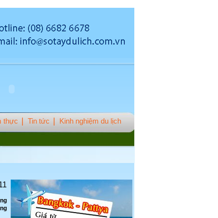
 thực
Tin tức
Kinh nghiệm du lịch
11
ong
ùng