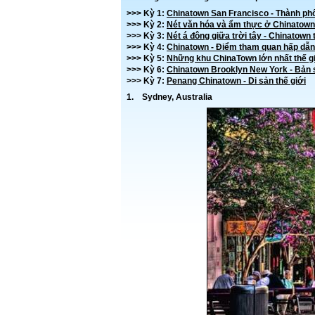
>>> Kỳ 1:
Chinatown San Francisco - Thành phố
>>> Kỳ 2:
Nét văn hóa và ẩm thực ở Chinatown
>>> Kỳ 3:
Nét á đông giữa trời tây - Chinatown 
>>> Kỳ 4:
Chinatown - Điểm tham quan hấp dẫ
>>> Kỳ 5:
Những khu ChinaTown lớn nhất thế g
>>> Kỳ 6:
Chinatown Brooklyn New York - Bản
>>> Kỳ 7:
Penang Chinatown - Di sản thế giới
1. Sydney, Australia