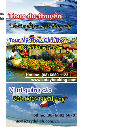
của
thế