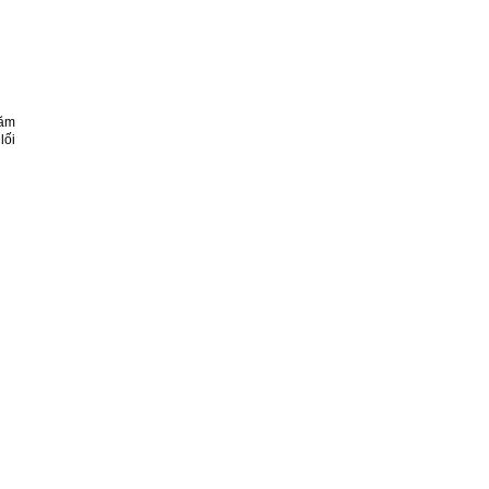
năm
lối