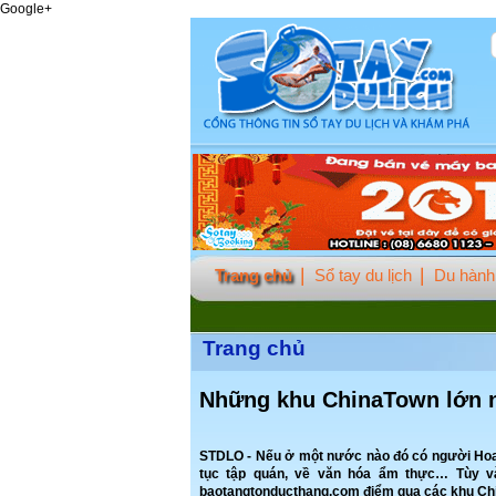
Google+
Trang chủ
Sổ tay du lịch
Du hành 
Trang chủ
Những khu ChinaTown lớn n
STDLO - Nếu ở một nước nào đó có người Hoa
tục tập quán, về văn hóa ẩm thực… Tùy 
baotangtonducthang.com điểm qua các khu Chin