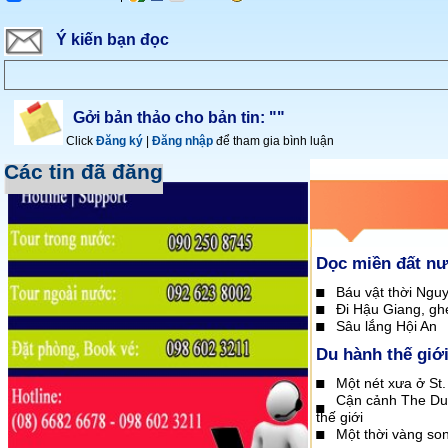
Ý kiến bạn đọc
Gởi bản thảo cho bản tin: ""
Click
Đăng ký
|
Đăng nhập
để tham gia bình luận
Các tin đã đăng
Dọc miền đất n
Báu vật thời Ngu
Đi Hậu Giang, gh
Sâu lắng Hội An
Du hành thế giớ
Một nét xưa ở St.
Cận cảnh The Dub
thế giới
Một thời vàng so