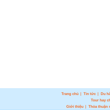
Trang chủ
Tin tức
Du hà
Tour hay c
Giới thiệu
Thỏa thuận 