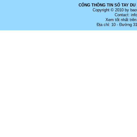
CỔNG THÔNG TIN SỔ TAY DU 
Copyright © 2010 by bao
Contact: in
Xem tốt nhất trên
Địa chỉ: 10 - Đường 3