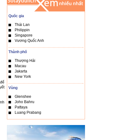
Quốc gia
Thái Lan
Philippin
Singapore
Vương Quốc Anh
Thành phố
Thượng Hải
Macau
Jakarta
New York
 để
yết
Vùng
Glenshee
Joho Bahru
ạnh
Pattaya
Luang Prabang