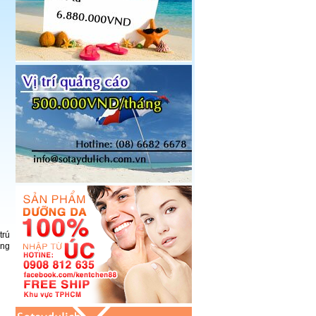
trú
ong