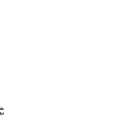
 du
địa