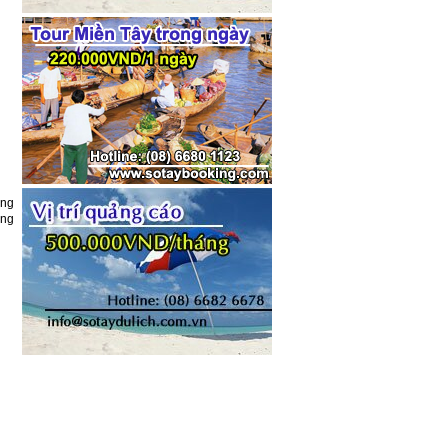
ong
ơng