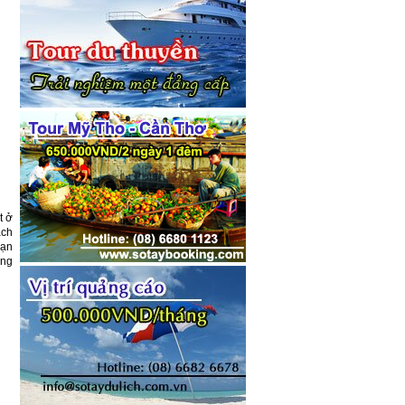
t ở
ạch
bạn
ang