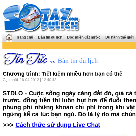
Trang chủ
Bản tin du lịch
Dọc miền đất nước
Du hành thế giới
Bản tin du lịch
Chương trình: Tiết kiệm nhiều hơn bạn có thể
Cập nhật: 16-04-2012 | 12:40:48
STDLO - Cuộc sống ngày càng đắt đỏ, giá cả t
trước. đồng tiền thì luôn hụt hơi để đuổi theo
phung phí những khoản chi phí trong khi vật
ngừng kể cả lúc bạn ngủ. Đó là lý do mà chúng
>>>
Cách thức sử dụng Live Chat