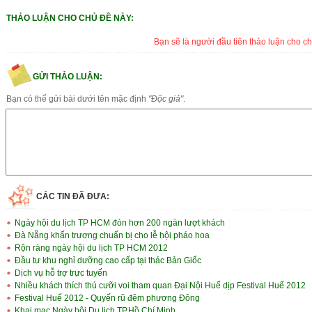
THẢO LUẬN CHO CHỦ ĐỀ NÀY:
Bạn sẽ là người đầu tiên thảo luận cho ch
GỬI THẢO LUẬN:
Bạn có thể gửi bài dưới tên mặc định
"Độc giả"
.
CÁC TIN ĐÃ ĐƯA:
Ngày hội du lịch TP HCM đón hơn 200 ngàn lượt khách
Đà Nẵng khẩn trương chuẩn bị cho lễ hội pháo hoa
Rộn ràng ngày hội du lịch TP HCM 2012
Đầu tư khu nghỉ dưỡng cao cấp tại thác Bản Giốc
Dịch vụ hỗ trợ trực tuyến
Nhiều khách thích thú cưỡi voi tham quan Đại Nội Huế dịp Festival Huế 2012
Festival Huế 2012 - Quyến rũ đêm phương Đông
Khai mạc Ngày hội Du lịch TP.Hồ Chí Minh