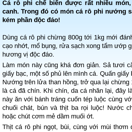
Cá rô phi chế biến được rất nhiều món,
canh. Trong đó có món cá rô phi nướng s
kém phần
độc đáo
!
Dùng cá rô phi chừng 800g tới 1kg mới đánh
cạo nhớt, mổ bụng, rửa sạch xong tẩm ướp gi
hương vị độc đáo.
Làm món này cũng khá đơn giản. Sả tươi cắt
giấy bạc, một số phủ lên mình cá. Quấn giấy 
Nướng trên lửa than hồng, trở qua lại chừng 
là cá đã chín. Khi chín, da cá nhăn lại, đây 
này ăn với bánh tráng cuốn tép luộc cùng với
chuối chát, bún và thịt ba rọi luộc! Nướ
hoặc chút cơm mẻ dầm muối ớt.
Thịt cá rô phi ngọt, bùi, cùng với mùi thơm