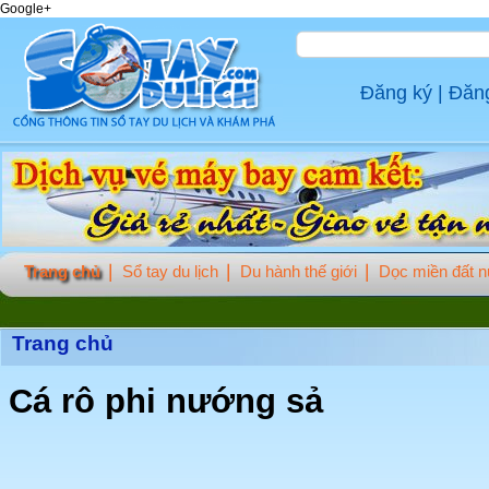
Google+
Đăng ký
|
Đăn
Trang chủ
Sổ tay du lịch
Du hành thế giới
Dọc miền đất 
Trang chủ
Cá rô phi nướng sả