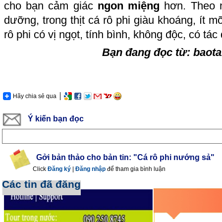
cho bạn cảm giác
ngon miệng
hơn. Theo n
dưỡng, trong thịt cá rô phi giàu khoáng, ít m
rô phi có vị ngọt, tính bình, không độc, có tá
Bạn đang đọc từ:
baot
Hãy chia sẻ qua
Ý kiến bạn đọc
Gởi bản thảo cho bản tin: "Cá rô phi nướng sả"
Click
Đăng ký
|
Đăng nhập
để tham gia bình luận
Các tin đã đăng