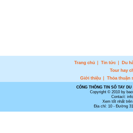
Trang chủ
Tin tức
Du hà
Tour hay c
Giới thiệu
Thỏa thuận 
CỔNG THÔNG TIN SỔ TAY DU 
Copyright © 2010 by bao
Contact: in
Xem tốt nhất trên
Địa chỉ: 10 - Đường 3