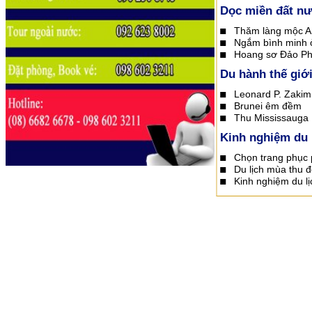
Dọc miền đất n
Thăm làng mộc A
Ngắm bình minh ở
Hoang sơ Đảo P
Du hành thế giớ
Leonard P. Zakim 
Brunei êm đềm
Thu Mississauga
Kinh nghiệm du 
Chọn trang phục p
Du lịch mùa thu 
Kinh nghiệm du l