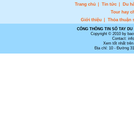
Trang chủ
Tin tức
Du hà
Tour hay c
Giới thiệu
Thỏa thuận 
CỔNG THÔNG TIN SỔ TAY DU 
Copyright © 2010 by bao
Contact: in
Xem tốt nhất trên
Địa chỉ: 10 - Đường 3