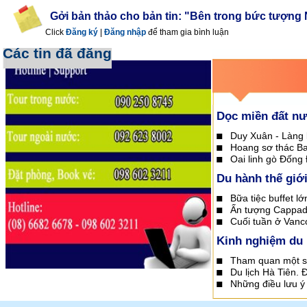
Gởi bản thảo cho bản tin: "Bên trong bức tượng
Click
Đăng ký
|
Đăng nhập
để tham gia bình luận
Các tin đã đăng
Dọc miền đất n
Duy Xuân - Làng 
Hoang sơ thác Ba
Oai linh gò Đống
Du hành thế giớ
Bữa tiệc buffet l
Ấn tượng Cappado
Cuối tuần ở Vanc
Kinh nghiệm du 
Tham quan một s
Du lịch Hà Tiên. Đ
Những điều lưu ý 