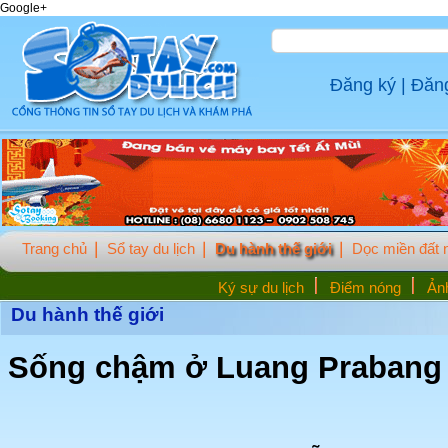
Google+
Đăng ký
|
Đăn
Trang chủ
Sổ tay du lịch
Du hành thế giới
Dọc miền đất
Ký sự du lịch
Điểm nóng
Ảnh
Du hành thế giới
Sống chậm ở Luang Prabang