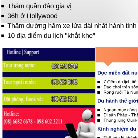
Thăm quần đảo gia vị
36h ở Hollywood
Thăm đường hầm xe lửa dài nhất hành tinh
10 địa điểm du lịch "khắt khe"
Dọc miền đất n
7 điểm du lịch ti
Dạo chơi trên sô
Rong ruổi Tà Nun
Du hành thế giớ
Ngoạn mục công 
Di sản Pháp - Th
Thung lũng Ourik
Kinh nghiệm du 
Thế nào là khách