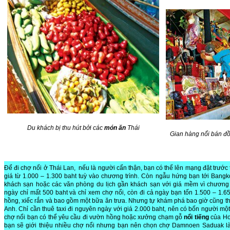
Du khách bị thu hút bởi các
món ăn
Thái
Gian hàng nổi bán đồ
Để đi chợ nổi ở Thái Lan, nếu là người cẩn thận, bạn có thể lên mạng đặt trước 
giá từ 1.000 – 1.300 baht tuỳ vào chương trình. Còn ngẫu hứng bạn tới Bangko
khách sạn hoặc các văn phòng du lịch gần khách sạn với giá mềm vì chương t
ngày chỉ mất 500 baht và chỉ xem chợ nổi, còn đi cả ngày bạn tốn 1.500 – 1.6
hồng, xiếc rắn và bao gồm một bữa ăn trưa. Nhưng tự khám phá bao giờ cũng thú 
Anh. Chỉ cần thuê taxi đi nguyên ngày với giá 2.000 baht, nên có bốn người một 
chợ nổi bạn có thể yêu cầu đi vườn hồng hoặc xưởng chạm gỗ
nổi tiếng
của Hoà
bạn sẽ giới thiệu nhiều chợ nổi nhưng bạn nên chọn chợ Damnoen Saduak l