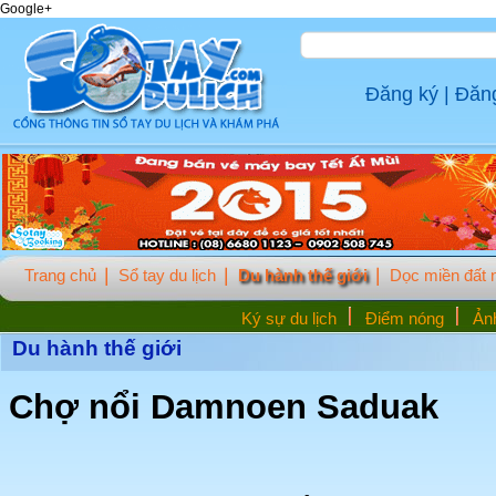
Google+
Đăng ký
|
Đăn
Trang chủ
Sổ tay du lịch
Du hành thế giới
Dọc miền đất
Ký sự du lịch
Điểm nóng
Ảnh
Du hành thế giới
Chợ nổi Damnoen Saduak