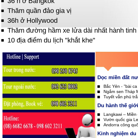
36 h ở Bangkok
Thăm quần đảo gia vị
36h ở Hollywood
Thăm đường hầm xe lửa dài nhất hành tinh
10 địa điểm du lịch "khắt khe"
Dọc miền đất n
Bắc Yên - "bài ca 
Ngắm sen Tháp 
Tuyết vẫn phủ tr
Du hành thế giớ
Langkawi – Miền 
Vườn quốc gia Le
Andorra công quố
Kinh nghiệm du 