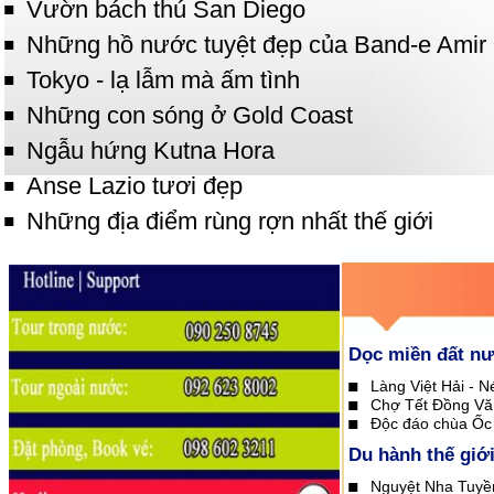
Vườn bách thú San Diego
Những hồ nước tuyệt đẹp của Band-e Amir
Tokyo - lạ lẫm mà ấm tình
Những con sóng ở Gold Coast
Ngẫu hứng Kutna Hora
Anse Lazio tươi đẹp
Những địa điểm rùng rợn nhất thế giới
Dọc miền đất n
Làng Việt Hải - N
Chợ Tết Đồng Vă
Độc đáo chùa Ốc
Du hành thế giớ
Nguyệt Nha Tuyề