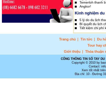
Temerloh thanh b
Angkor!
Kinh nghiệm du 
5 lý do du lịch t
Bí quyết du lịch 
Tiết kiệm chi phí k
Trang chủ
Tin tức
Du hà
Tour hay c
Giới thiệu
Thỏa thuận 
CỔNG THÔNG TIN SỔ TAY DU 
Copyright © 2010 by bao
Contact: in
Xem tốt nhất trên
Địa chỉ: 10 - Đường 3