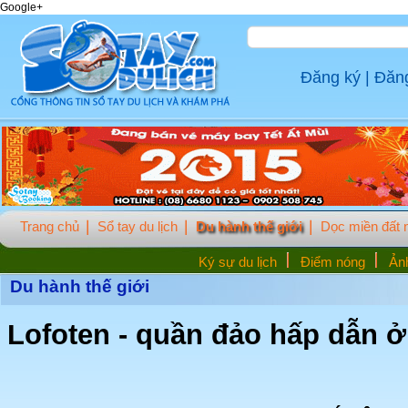
Google+
Đăng ký
|
Đăn
Trang chủ
Sổ tay du lịch
Du hành thế giới
Dọc miền đất
Ký sự du lịch
Điểm nóng
Ảnh
Du hành thế giới
Lofoten - quần đảo hấp dẫn ở