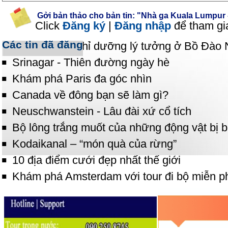
Gởi bản thảo cho bản tin: "Nhà ga Kuala Lumpur -
Click
Đăng ký
|
Đăng nhập
để tham gi
Các tin đã đăng
Sintra - nơi nghỉ dưỡng lý tưởng ở Bồ Đào
Srinagar - Thiên đường ngày hè
Khám phá Paris đa góc nhìn
Canada về đông bạn sẽ làm gì?
Neuschwanstein - Lâu đài xứ cổ tích
Bộ lông trắng muốt của những động vật bị 
Kodaikanal – “món quà của rừng”
10 địa điểm cưới đẹp nhất thế giới
Khám phá Amsterdam với tour đi bộ miễn p