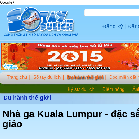
Google+
Đăng ký
|
Đăn
Trang chủ
Sổ tay du lịch
Du hành thế giới
Dọc miền đất
Ký sự du lịch
Điểm nóng
Ảnh
Du hành thế giới
Nhà ga Kuala Lumpur - đặc sắ
giáo