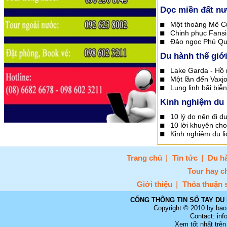
Dọc miền đất n
Một thoáng Mê C
Chinh phục Fans
Đảo ngọc Phú Q
Du hành thế giớ
Lake Garda - Hồ n
Một lần đến Vaxj
Lung linh bãi biễ
Kinh nghiệm du 
10 lý do nên đi d
10 lời khuyên cho
Kinh nghiệm du lị
Trang chủ
Tin tức
Du hà
Tour hay c
Giới thiệu
Thỏa thuận 
CỔNG THÔNG TIN SỔ TAY DU 
Copyright © 2010 by bao
Contact: in
Xem tốt nhất trên