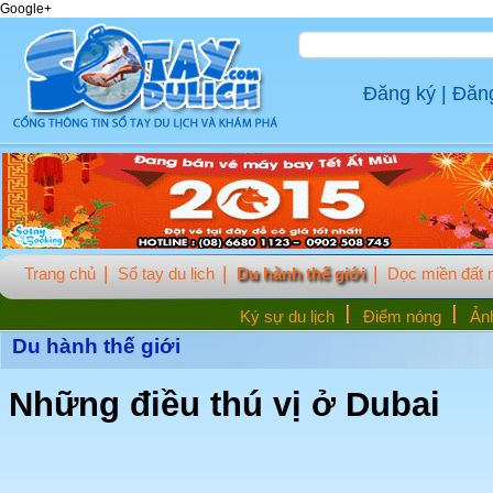
Google+
Đăng ký
|
Đăn
Trang chủ
Sổ tay du lịch
Du hành thế giới
Dọc miền đất
Ký sự du lịch
Điểm nóng
Ảnh
Du hành thế giới
Những điều thú vị ở Dubai