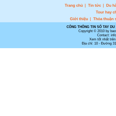
Trang chủ
Tin tức
Du hà
Tour hay c
Giới thiệu
Thỏa thuận 
CỔNG THÔNG TIN SỔ TAY DU 
Copyright © 2010 by bao
Contact: in
Xem tốt nhất trên
Địa chỉ: 10 - Đường 3