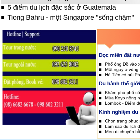
5 điểm du lịch đặc sắc ở Guatemala
Tiong Bahru - một Singapore "sống chậm"
Dọc miền đất n
Phố ông Đồ vào 
Một ngày ở vùng 
Hà Tiên có núi P
Du hành thế giớ
Khám phá phố c
Mùa Koyo nồng 
Lombok - Điểm du
Kinh nghiệm du 
Chọn trang phục p
Làm sao du lịch đ
Mẹo di chuyển bằ