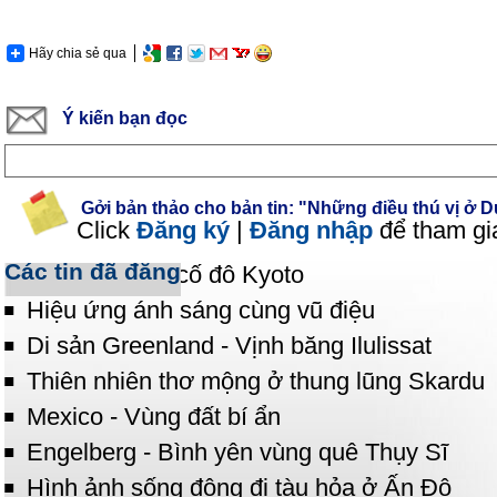
Hãy chia sẻ qua
Ý kiến bạn đọc
Gởi bản thảo cho bản tin: "Những điều thú vị ở D
Click
Đăng ký
|
Đăng nhập
để tham gi
Các tin đã đăng
Suối thiêng ở cố đô Kyoto
Hiệu ứng ánh sáng cùng vũ điệu
Di sản Greenland - Vịnh băng Ilulissat
Thiên nhiên thơ mộng ở thung lũng Skardu
Mexico - Vùng đất bí ẩn
Engelberg - Bình yên vùng quê Thụy Sĩ
Hình ảnh sống động đi tàu hỏa ở Ấn Độ