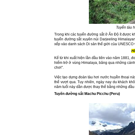
Tuyến tàu h
Trong khi các tuyến đường sắt ở Ấn Độ ít được k
tuyến đường sắt xuyên núi Darjeeling Himalayan
xếp vào danh sách Di sản thế giới của UNESCO
Hì
Kể từ khi xuất hiện lần đầu tiên vào năm 1881, 
hiểm trở ở vùng Himalaya, băng qua những cánh đ
chơi".
Việc tạo dựng đoàn tàu hơi nước huyền thoại n
thể vượt qua. Tuy nhiên, ngày nay du khách k
năm tuổi này dần được thay thế bằng những đầu
Tuyến đường sắt
Machu Picchu
(
Peru
)