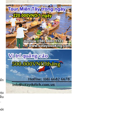
yến
hịu
iều
.
với