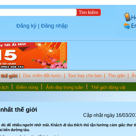
Đăng ký
|
Đăng nhập
thế giới
Dọc miền đất nước
Tour hay cho bạn
Thư giãn
Ẩ
 lịch
Điểm nóng
Ảnh đẹp trong tuần
Thế giới động vật
hất thế giới
Cập nhật ngày 16/03/20
ệt đủ để nhiều người nhớ mãi. Khách đi tàu thích thú tận hưởng cảm giác thư t
ai bên đường tàu.