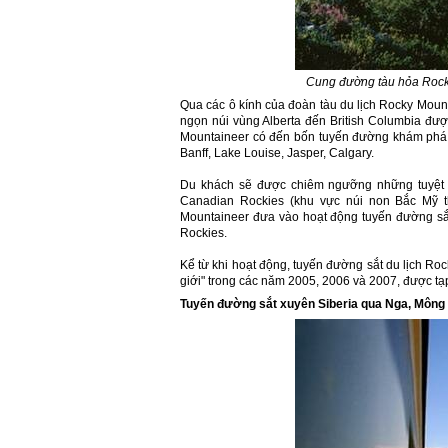
Cung đường tàu hỏa Rocky
Qua các ô kính của đoàn tàu du lịch Rocky Moun
ngọn núi vùng Alberta đến British Columbia đượ
Mountaineer có đến bốn tuyến đường khám phá v
Banff, Lake Louise, Jasper, Calgary.
Du khách sẽ được chiêm ngưỡng những tuyệt 
Canadian Rockies (khu vực núi non Bắc Mỹ t
Mountaineer đưa vào hoạt động tuyến đường sắt
Rockies.
Kể từ khi hoạt động, tuyến đường sắt du lịch Ro
giới" trong các năm 2005, 2006 và 2007, được tạp
Tuyến đường sắt xuyên Siberia qua Nga, Mông