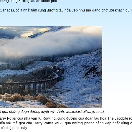
 những cung đường tàu để khám phá.
e (Canada), có ít nhất tám cung đường tàu hỏa đẹp như mơ đang chờ đợi khách du l
đi qua những đoạn đường tuyệt mỹ - Ảnh: westcoastrailways.co.uk
 Harry Potter của nhà văn K. Rowling, cung đường của đoàn tàu hỏa The Jacobite (
đến với thế giới của Harry Potter khi đi qua những phong cảnh đẹp nhất vùng 
 các bộ phim này.