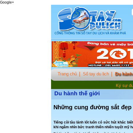
Google+
Trang chủ
Sổ tay du lịch
Du hành 
Ký sự du
Du hành thế giới
Những cung đường sắt đẹp n
Tiếng còi tàu lảnh lót luôn có sức hút khác bi
khi ngắm nhìn bức tranh thiên nhiên tuyệt mỹ h