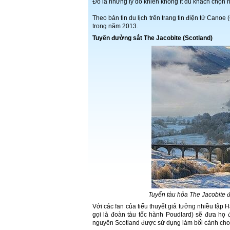
Đó là những lý do khiến không ít du khách chọn
Theo bản tin du lịch trên trang tin điện tử Cano
trong năm 2013.
Tuyến đường sắt The Jacobite (
Scotland
)
Tuyến tàu hỏa The Jacobite 
Với các fan của tiểu thuyết giả tưởng nhiều tập
gọi là đoàn tàu tốc hành Poudlard) sẽ đưa họ 
nguyên Scotland được sử dụng làm bối cảnh cho