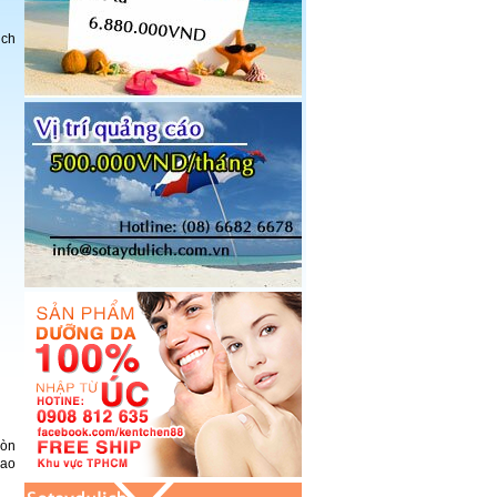
ịch
còn
cao