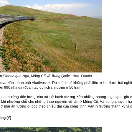
 Siberia qua Nga, Mông Cổ và Trung Quốc - Ảnh: Fotolia
ơva đến thành phố Vladivostok. Du khách sẽ không phải tiếc rẻ khi được trải ngh
ơn 990 nhà ga (đoàn tàu du lịch chỉ dừng ở 50 trạm).
h quan rừng đặc trưng của xứ sở bạch dương đến những hoang mạc lạnh giá 
ớc khi nhường chỗ cho những thảo nguyên vô tận ở Mông Cổ. Và trong chuyến h
hớ mãi ấn tượng đi dọc theo chiều dài của công trình Vạn lý trường thành kỳ vĩ 
ông (Ý)