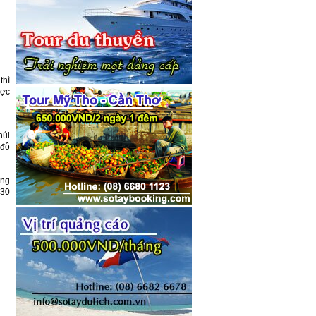
thì
ược
núi
 đồ
ông
130