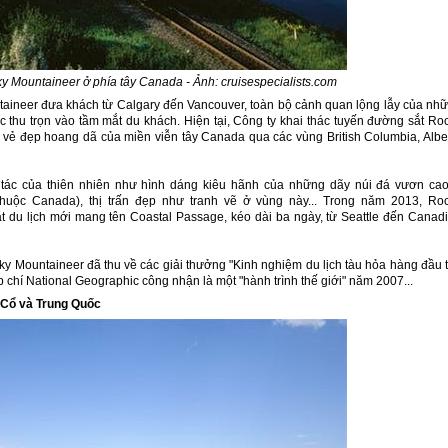
 Mountaineer ở phía tây Canada - Ảnh: cruisespecialists.com
taineer đưa khách từ Calgary đến Vancouver, toàn bộ cảnh quan lộng lẫy của nh
c thu trọn vào tầm mắt du khách. Hiện tại, Công ty khai thác tuyến đường sắt Ro
ẻ đẹp hoang dã của miền viễn tây Canada qua các vùng British Columbia, Albe
tác của thiên nhiên như hình dáng kiêu hãnh của những dãy núi đá vươn ca
huộc Canada), thị trấn đẹp như tranh vẽ ở vùng này... Trong năm 2013, Ro
 du lịch mới mang tên Coastal Passage, kéo dài ba ngày, từ Seattle đến Canad
cky Mountaineer đã thu về các giải thưởng "Kinh nghiệm du lịch tàu hỏa hàng đầu 
 chí National Geographic công nhận là một "hành trình thế giới" năm 2007...
 Cổ và Trung Quốc