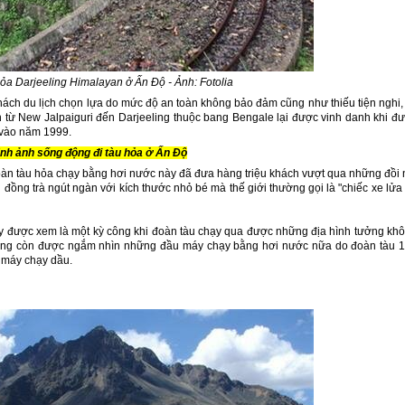
ỏa Darjeeling Himalayan ở Ấn Độ - Ảnh: Fotolia
hách du lịch chọn lựa do mức độ an toàn không bảo đảm cũng như thiếu tiện nghi, 
 từ New Jalpaiguri đến Darjeeling thuộc bang Bengale lại được vinh danh khi đ
 vào năm 1999.
nh ảnh sống động đi tàu hỏa ở Ấn Độ
đoàn tàu hỏa chạy bằng hơi nước này đã đưa hàng triệu khách vượt qua những đồi 
ồng trà ngút ngàn với kích thước nhỏ bé mà thế giới thường gọi là "chiếc xe lửa
ày được xem là một kỳ công khi đoàn tàu chạy qua được những địa hình tưởng kh
hông còn được ngắm nhìn những đầu máy chạy bằng hơi nước nữa do đoàn tàu 
 máy chạy dầu.