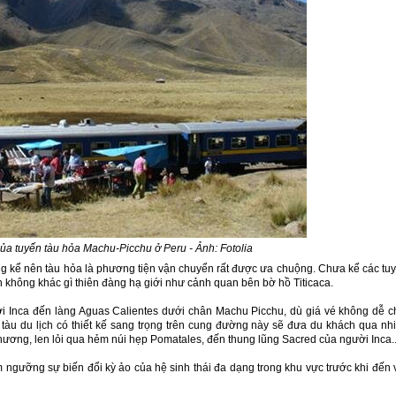
a tuyến tàu hỏa Machu-Picchu ở Peru - Ảnh: Fotolia
 kể nên tàu hỏa là phương tiện vận chuyển rất được ưa chuộng. Chưa kể các tu
 không khác gì thiên đàng hạ giới như cảnh quan bên bờ hồ Titicaca.
thời Inca đến làng Aguas Calientes dưới chân Machu Picchu, dù giá vé không dễ c
tàu du lịch có thiết kế sang trọng trên cung đường này sẽ đưa du khách qua nh
ương, len lỏi qua hẻm núi hẹp Pomatales, đến thung lũng Sacred của người Inca..
 ngưỡng sự biến đổi kỳ ảo của hệ sinh thái đa dạng trong khu vực trước khi đến 