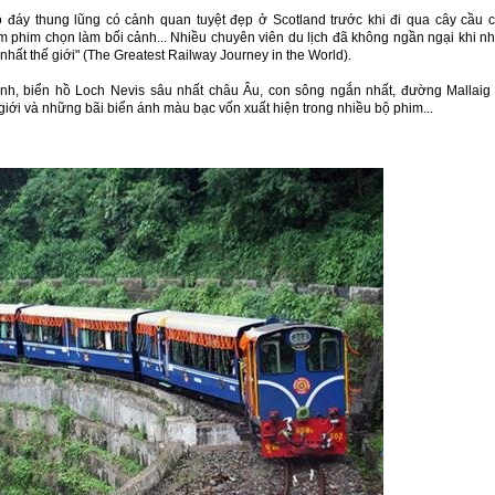
o đáy thung lũng có cảnh quan tuyệt đẹp ở Scotland trước khi đi qua cây cầu 
m phim chọn làm bối cảnh... Nhiều chuyên viên du lịch đã không ngần ngại khi n
 nhất thế giới" (The Greatest Railway Journey in the World).
h, biển hồ Loch Nevis sâu nhất châu Âu, con sông ngắn nhất, đường Mallaig 
giới và những bãi biển ánh màu bạc vốn xuất hiện trong nhiều bộ phim...