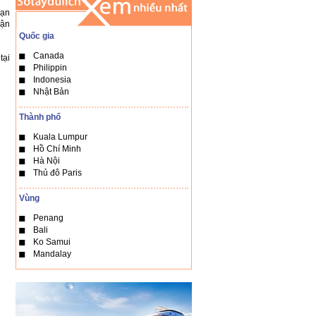
cạn
hận
Quốc gia
Canada
tại
Philippin
Indonesia
Nhật Bản
Thành phố
Kuala Lumpur
Hồ Chí Minh
Hà Nội
Thủ đô Paris
Vùng
Penang
Bali
Ko Samui
Mandalay