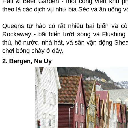
Hall & Beer Garden - một công viên khu p
theo là các dịch vụ như bia Séc và ăn uống v
Queens tự hào có rất nhiều bãi biển và c
Rockaway - bãi biển lướt sóng và Flushin
thú, hồ nước, nhà hát, và sân vận động She
chơi bóng chày ở đây.
2. Bergen, Na Uy