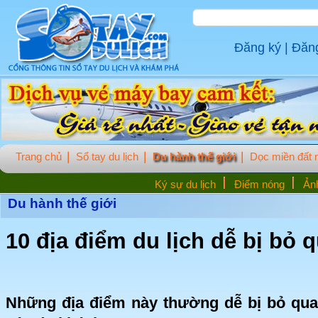
Đăng ký
|
Đăn
Trang chủ
Sổ tay du lịch
Du hành thế giới
Dọc miền đất
Ký sự du lịch
Điểm nóng
Ảnh
Du hành thế giới
10 địa điểm du lịch dễ bị bỏ 
Những địa điểm này thường dễ bị bỏ qua 