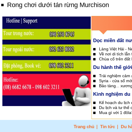
Rong chơi dưới tán rừng Murchison
Dọc miền đất n
Làng Việt Hải - N
Về nơi di tích lẫn 
Chùa cổ trên đất
Du hành thế giớ
Trải nghiệm cảm 
Syria - cửa sổ m
Bảo tàng... xương
Kinh nghiệm du 
Kế hoạch du lịch 
Du lịch và tư thế
Mua gì với 1 đôla
Trang chủ
Tin tức
Du hà