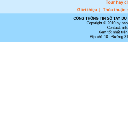
Tour hay c
Giới thiệu
Thỏa thuận 
CỔNG THÔNG TIN SỔ TAY DU 
Copyright © 2010 by bao
Contact: in
Xem tốt nhất trên
Địa chỉ: 10 - Đường 3