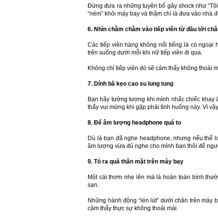
Đừng đưa ra những tuyên bố gây shock như “Tôi 
“ném” khỏi máy bay và thậm chí là đưa vào nhà đ
6. Nhìn chằm chằm vào tiếp viên từ đầu tới ch
Các tiếp viên hàng không nổi tiếng là có ngoại
trên xuống dưới mỗi khi nữ tiếp viên đi qua.
Không chỉ tiếp viên đó sẽ cảm thấy không thoải 
7. Dính bã kẹo cao su lung tung
Bạn hãy tưởng tượng khi mình nhấc chiếc khay 
thấy vui mừng khi gặp phải tình huống này. Vì vậy
8. Để âm lượng headphone quá to
Dù là bạn đã nghe headphone, nhưng nếu thể loạ
âm lượng vừa đủ nghe cho mình bạn thôi để ngườ
9. Tỏ ra quá thân mật trên máy bay
Một cái thơm nhẹ lên má là hoàn toàn bình thư
sạn.
Những hành động “lén lút” dưới chăn trên máy 
cảm thấy thực sự không
thoải mái
.