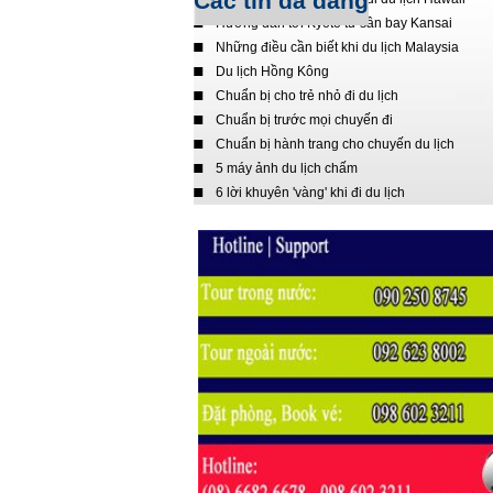
Các tin đã đăng
Hướng dẫn tới Kyoto từ sân bay Kansai
Những điều cần biết khi du lịch Malaysia
Du lịch Hồng Kông
Chuẩn bị cho trẻ nhỏ đi du lịch
Chuẩn bị trước mọi chuyến đi
Chuẩn bị hành trang cho chuyến du lịch
5 máy ảnh du lịch chấm
6 lời khuyên 'vàng' khi đi du lịch