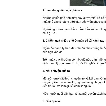
2. Lạm dụng việc ngả ghế tựa
Những chiếc ghế trên máy bay được thiết kế có 
ngả ghế vào khoảng thời gian tiếp viên phục vụ đ
Người ngồi sau bạn chắc chắn chắn sẽ cảm thấy 
chút gì đó.
3. Chiếm quá nhiều chỗ ở ngăn để túi xách tay
Ngăn để hành lý trên đầu chỉ đủ cho chúng ta đ
của bạn vào đó.
Trên máy bay thường có một giá gác dành riêng
dịch hành lý gọn hơn cho họ để túi nghĩa là bạn
4. Nói chuyện quá to
Một số người rất thích chuyện trò và kết bạn với 
cố gắng kiểm soát âm lượng của tiếng chuyện t
đến từ đâu và làm gì để kiếm sống đâu.
Nếu người ngồi gần bạn rút ra một quyển sách ha
5. Đùa quá lố