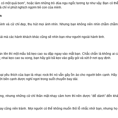
có một quả bom”, hoặc làm những trò đùa ngu ngốc tương tự như vậy. Bạn có thể
á chỉ vì phút nghịch ngợm trẻ con của mình.
ân
 hình và cử chỉ đẹp, thu hút mọi ánh nhìn. Nhưng bạn không nên nhìn chằm chằm
mái mà các hành khách khác cũng sẽ nhìn bạn như người ngoài hành tinh.
ăn lên thì một mẩu bã kẹo cao su đập ngay vào mắt bạn. Chắc chắn là không ai 
, nhai kẹo cao su xong, bạn hãy gói bã kẹo vào giấy gói và vứt ở nơi quy định.
i yêu thích của bạn là nhạc rock thì nó vẫn gây ồn ào cho người bên cạnh. Hãy
i bên cạnh được nghỉ ngơi trong suốt chuyến bay dài.
ờng, nhưng những cử chỉ thân mật nhạy cảm hơn thì nên được “để dành” đến kh
bay cũng nên tránh. Mọi người có thể không muốn thô lỗ nhắc nhở bạn, nhưng họ