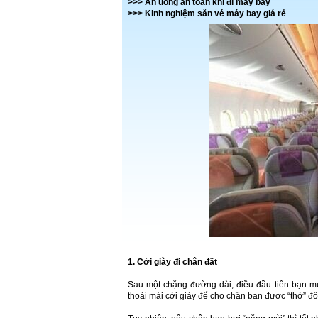
>>>
Ăn uống an toàn khi đi máy bay
>>>
Kinh nghiệm săn vé máy bay giá rẻ
1. Cởi giày đi chân đất
Sau một chặng đường dài, điều đầu tiên bạn muố
thoải mái cởi giày để cho chân bạn được “thở” đôi