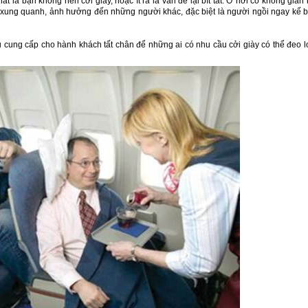
ất là bạn không nên cởi giày, hoặc ít ra là vẫn để lại bít tất. Ở nơi có không gian 
a xung quanh, ảnh hưởng đến những người khác, đặc biệt là người ngồi ngay kế 
 cung cấp cho hành khách tất chân để những ai có nhu cầu cởi giày có thể đeo l