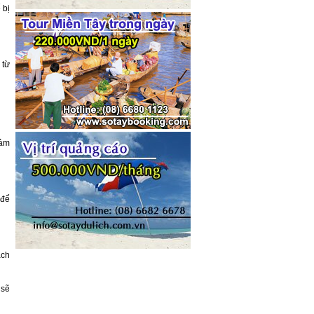
 bị
 từ
cảm
 để
ách
 sẽ