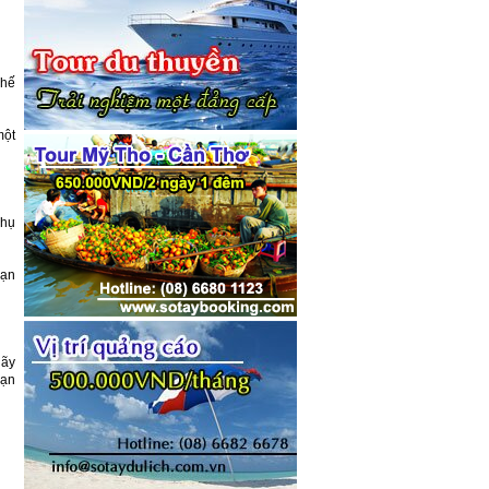
chế
một
khụ
bạn
hãy
bạn