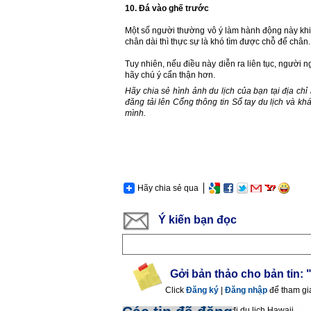
10. Đá vào ghế trước
Một số người thường vô ý làm hành động này khi 
chân dài thì thực sự là khó tìm được chỗ để chân.
Tuy nhiên, nếu điều này diễn ra liên tục, người 
hãy chú ý cẩn thận hơn.
Hãy chia sẻ hình ảnh du lịch của bạn tại
địa chỉ
đăng tải lên Cổng thông tin Sổ tay du lịch và
mình.
Hãy chia sẻ qua
Ý kiến bạn đọc
Gởi bản thảo cho bản tin:
Click
Đăng ký
|
Đăng nhập
để tham gi
9 lưu ý dành cho bạn khi đi du lịch Hawaii