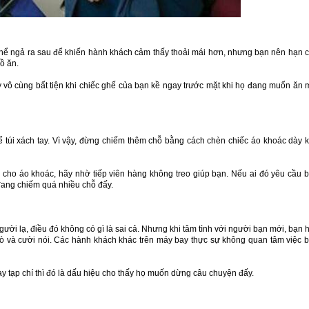
thể ngả ra sau để khiến hành khách cảm thấy thoải mái hơn, nhưng bạn nên hạn 
ồ ăn.
vô cùng bất tiện khi chiếc ghế của bạn kề ngay trước mặt khi họ đang muốn ăn 
ể túi xách tay. Vì vậy, đừng chiếm thêm chỗ bằng cách chèn chiếc áo khoác dày 
 cho áo khoác, hãy nhờ tiếp viên hàng không treo giúp bạn. Nếu ai đó yêu cầu 
 đang chiếm quá nhiều chỗ đấy.
người lạ, điều đó không có gì là sai cả. Nhưng khi tâm tình với người bạn mới, bạn 
rò và cười nói. Các hành khách khác trên máy bay thực sự không quan tâm việc 
y tạp chí thì đó là dấu hiệu cho thấy họ muốn dừng câu chuyện đấy.