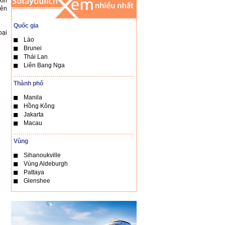
kín
bên
Quốc gia
oại
Lào
Brunei
Thái Lan
Liên Bang Nga
Thành phố
Manila
Hồng Kông
Jakarta
Macau
Vùng
Sihanoukville
Vùng Aldeburgh
Pattaya
Glenshee