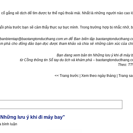
cố gắng xê dịch để tìm được tư thế ngủ thoải mái. Nhất là những người nào cao l
ngồi phía trước bạn sẽ cảm thấy thực sự bực mình. Trong trường hợp bị nhắc nhở, 
banbientap@baotangtonducthang.com.vn
để
Ban biên tập
baotangtonducthang.
 khám phá cho đông đảo bạn đọc được tham khảo và chia sẻ những cảm xúc của ch
Bạn đang xem bản tin
Những lưu ý khi đi máy 
từ Cồ
ng thông tin Sổ tay du lịch và khám phá –
baotangtonducthang.
Theo: T
<< Trang trước
|
Xem theo ngày tháng
|
Trang s
 "Những lưu ý khi đi máy bay"
a bình luận