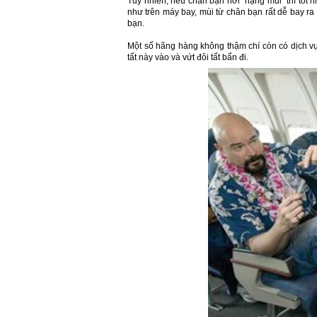
Tuy nhiên, nếu chân bạn hơi “nặng mùi” thì tốt nh
như trên máy bay, mùi từ chân bạn rất dễ bay r
bạn.
Một số hãng hàng không thậm chí còn có dịch vụ
tất này vào và vứt đôi tất bẩn đi.