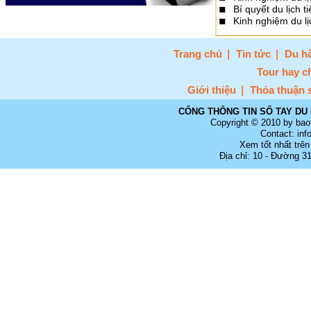
Bí quyết du lịch t
Kinh nghiệm du l
Trang chủ
Tin tức
Du hà
Tour hay c
Giới thiệu
Thỏa thuận 
CỔNG THÔNG TIN SỔ TAY DU 
Copyright © 2010 by bao
Contact: in
Xem tốt nhất trên
Địa chỉ: 10 - Đường 3