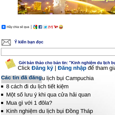
Hãy chia sẻ qua
Ý kiến bạn đọc
Gởi bản thảo cho bản tin: "Kinh nghiệm du lịch b
Click
Đăng ký
|
Đăng nhập
để tham gi
Các tin đã đăng
Kinh nghiệm du lịch bụi Campuchia
8 cách đi du lịch tiết kiệm
Một số lưu ý khi qua cửa hải quan
Mua gì với 1 đôla?
Kinh nghiệm du lịch bụi Đồng Tháp