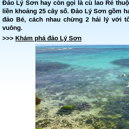
Đảo Lý Sơn hay còn gọi là cù lao Ré thuộ
liền khoảng 25 cây số. Đảo Lý Sơn gồm ha
đảo Bé, cách nhau chừng 2 hải lý với tổ
vuông.
>>>
Khám phá đảo Lý Sơn