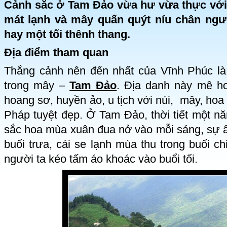
Cảnh sắc ở Tam Đảo vừa hư vừa thực với n
mát lạnh và mây quấn quýt níu chân ngư
hay một tối thênh thang.
Địa điểm tham quan
Thắng cảnh nên đến nhất của Vĩnh Phúc là
trong mây –
Tam Đảo
. Địa danh này mê h
hoang sơ, huyền ảo, u tịch với núi, mây, hoa 
Pháp tuyệt đẹp. Ở Tam Đảo, thời tiết một n
sắc hoa mùa xuân đua nở vào mỗi sáng, sự 
buổi trưa, cái se lạnh mùa thu trong buổi c
người ta kéo tấm áo khoác vào buổi tối.