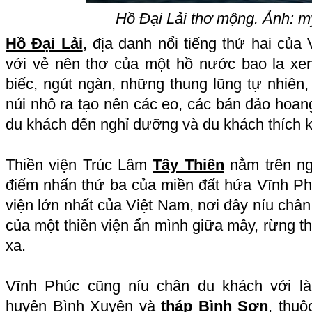
Hồ Đại Lải thơ mộng. Ảnh: m
Hồ Đại Lải
, địa danh nổi tiếng thứ hai củ
với vẻ nên thơ của một hồ nước bao la xe
biếc, ngút ngàn, những thung lũng tự nhiên, 
núi nhô ra tạo nên các eo, các bán đảo hoang
du khách đến nghỉ dưỡng và du khách thích 
Thiền viện Trúc Lâm
Tây Thiên
nằm trên ng
điểm nhấn thứ ba của miền đất hứa Vĩnh Phú
viện lớn nhất của Việt Nam, nơi đây níu chân
của một thiền viện ẩn mình giữa mây, rừng t
xa.
Vĩnh Phúc cũng níu chân du khách với 
huyện Bình Xuyên và
tháp Bình Sơn
, thuộ