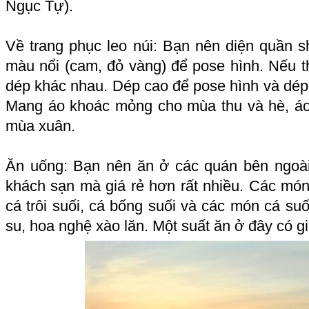
Ngục Tự).
Về trang phục leo núi: Bạn nên diện quần s
màu nổi (cam, đỏ vàng) để pose hình. Nếu th
dép khác nhau. Dép cao để pose hình và dép t
Mang áo khoác mỏng cho mùa thu và hè, á
mùa xuân.
Ăn uống: Bạn nên ăn ở các quán bên ngoà
khách sạn mà giá rẻ hơn rất nhiều. Các món
cá trôi suối, cá bống suối và các món cá suố
su, hoa nghệ xào lăn. Một suất ăn ở đây có gi