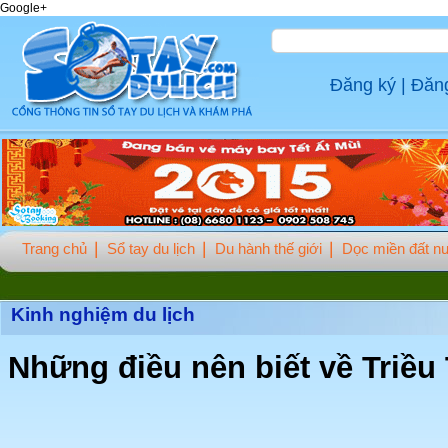
Google+
Đăng ký
|
Đăn
Trang chủ
Sổ tay du lịch
Du hành thế giới
Dọc miền đất n
Kinh nghiệm du lịch
Những điều nên biết về Triều 