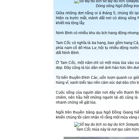
Dòng sông Ngô Đồng tron
Giữa những đợt nắng oi ả tháng 5, chúng tôi lại
Hiện ra trước mắt, mảnh đất nơi có dòng sông 
khiết mà lộng lẫy.
Ninh Bình có nhiều khu du lịch hang động nhưng 
Tam Cốc có nghĩa là ba hang, bao gồm hang Cả, 
phía nam cố đô Hoa Lư, hội tụ nhiều động nước 
đất Ninh Bình.
Ở Tam Cốc, một năm chỉ có một mùa lúa vào cuố
đẹp. Đây cũng là lúc dân mê ảnh háo hức lên đ
Từ bến thuyền Đình Các, uốn lượn quanh co giữ
hùng vĩ, xanh biếc tạo nên cảm xúc dạt dào cho b
Cuộc sống của người dân nơi đây vốn thanh tĩn
chiêm, nên hầu hết những người lái đò cũng là
nhanh chóng về gặt lúa.
Ngồi trên thuyền băng qua Ngô Đồng Giang hiề
khiến chúng tôi cảm nhận rõ rằng một mùa vàng 
Tam Cốc mùa này là nơi tạo cảm hứng