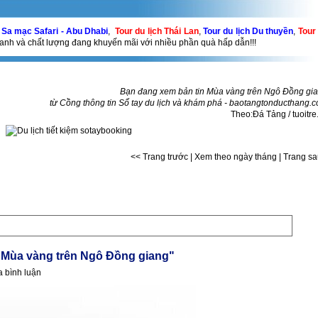
- Sa mạc Safari - Abu Dhabi
,
Tour du lịch Thái Lan
,
Tour du lịch Du thuyền
,
Tour
anh và chất lượng đang khuyến mãi với nhiều phần quà hấp dẫn!!!
Bạn đang xem bản tin Mùa vàng trên Ngô Đồng gi
từ Cồng thông tin Sổ tay du lịch và khám phá -
baotangtonducthang.
Theo:Đá Tảng / tuoitre
<< Trang trước
|
Xem theo ngày tháng
|
Trang s
 "Mùa vàng trên Ngô Đồng giang"
a bình luận