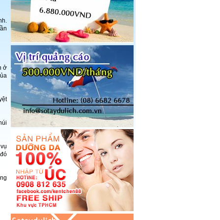
nh.
uần
n ở
của
yệt
núi
 vụ
 đó
àng