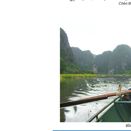
Chèo t
Bồn