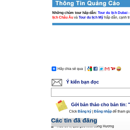
Những chùm tour hấp dẫn:
Tour du lịch Dubai 
lịch Châu Âu
và
Tour du lịch Mỹ
hấp dẫn, cạnh tr
Hãy chia sẻ qua
Ý kiến bạn đọc
Gởi bản thảo cho bản tin:
Click
Đăng ký
|
Đăng nhập
để tham gi
Các tin đã đăng
Chiều qua thôn Tha
Huế thi vị qua góc nhìn sông Hương