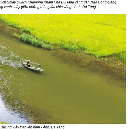
g xanh chảy giữa những ruộng lúa chín vàng - Ảnh: Đá Tảng
sắc nơi đây thật yên bình - Ảnh: Đá Tảng