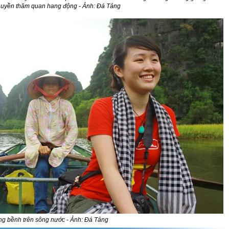
huyền thăm quan hang động - Ảnh: Đá Tảng
g bềnh trên sông nước - Ảnh: Đá Tảng