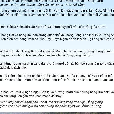
g xanh chảy giữa những ruộng lúa chín vàng - Ảnh: Đá Tảng
 lang thang với một hành trình dài tìm về miền đất thanh bình: Tam Cốc, Ninh Bì
Ngô Đồng hiền hòa chảy qua những ruộng lúa chín vàng toát lên một vẻ đẹp th
Tam Cốc là điểm đến lâu đời nhất và là nơi duy nhất vẫn còn trồng lúa nước.
hang Hai và hang Ba, nằm trong quần thể khu hang động sinh thái kỳ vĩ Tràng A
trên diện tích hàng trăm ha. Nơi đây được mệnh danh là vịnh Hạ Long trên cạn 
i tháng 5, đầu tháng 6. Khi đó, lúa bắt đầu chín rộ tạo nên những mảng màu tu
ường săn tìm những bức ảnh đẹp mùa lúa chín ở đồng bằng Bắc bộ.
a những ruộng lúa chín vàng đang chờ người gặt hái bên bờ sông là những dãy 
ất kỳ du khách nào.
h, dù kiếm sống bằng nhiều nghề khác nhau. Do lúa tại đây chỉ được trồng một
 người làm nông. Mùa này, ai cũng tranh thủ chở một lượt khách tham quan sau
n hòa, cái mùi vị ngào ngạt đến lạ và hương thơm của những bông lúa chín v
no ấm đang đến gần trên khắp mảnh đất này...
 cho các nhiếp ảnh gia tạo nên những tác phẩm tuyệt vời - Ảnh: Đá Tảng