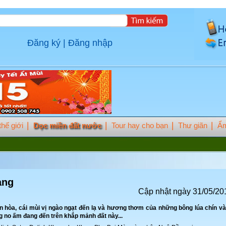
Đăng ký
|
Đăng nhập
hế giới
Dọc miền đất nước
Tour hay cho bạn
Thư giãn
Ẩm
ang
Cập nhật ngày 31/05/20
n hòa, cái mùi vị ngào ngạt đến lạ và hương thơm của những bông lúa chín v
 no ấm đang đến trên khắp mảnh đất này...