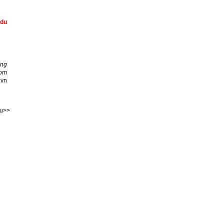
 du
ang
com
.vn
au>>