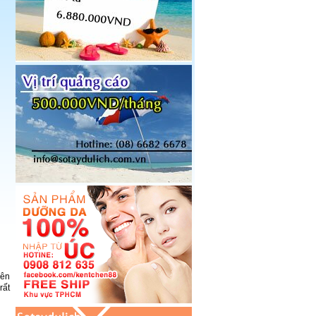
iên
rất