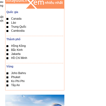
sau
ũng
Quốc gia
iệt
Canada
với
Lào
Trung Quốc
Cambodia
Thành phố
Hồng Kông
Bắc Kinh
Jakarta
Hồ Chí Minh
Vùng
Joho Bahru
Phuket
Ko Phi Phi
Tây An