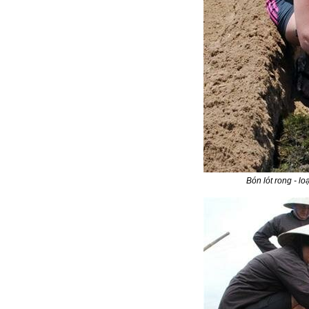
Bón lót rong - l