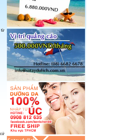
 từ
 cứ