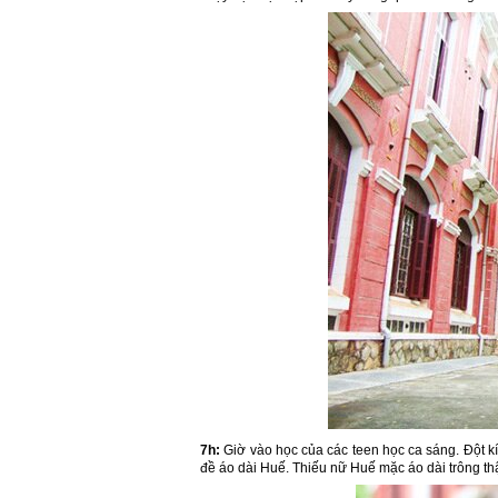
7h:
Giờ vào học của các teen học ca sáng. Đột kí
đề áo dài Huế. Thiếu nữ Huế mặc áo dài trông thậ