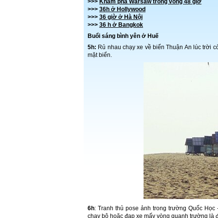
>>>
Khám phá Warsaw trong vòng 48 giờ
>>>
36h ở Hollywood
>>>
36 giờ ở Hà Nội
>>>
36 h ở Bangkok
Buổi sáng bình yên ở Huế
5h:
Rủ nhau chạy xe về biển Thuận An lúc trời c
mặt biển.
6h
: Tranh thủ pose ảnh trong trường Quốc Học 
chạy bộ hoặc đạp xe mấy vòng quanh trường là 