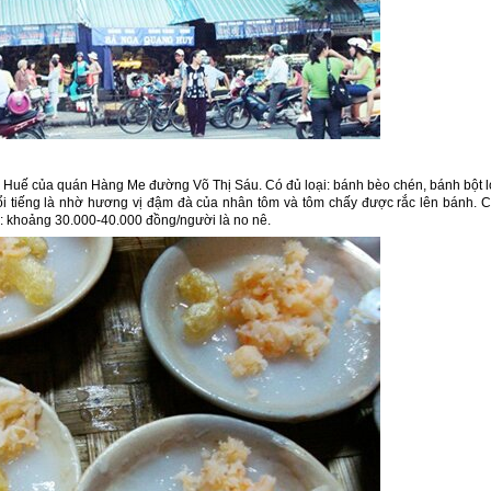
 Huế của quán Hàng Me đường Võ Thị Sáu. Có đủ loại: bánh bèo chén, bánh bột l
i tiếng là nhờ hương vị đậm đà của nhân tôm và tôm chấy được rắc lên bánh. 
cả: khoảng 30.000-40.000 đồng/người là no nê.