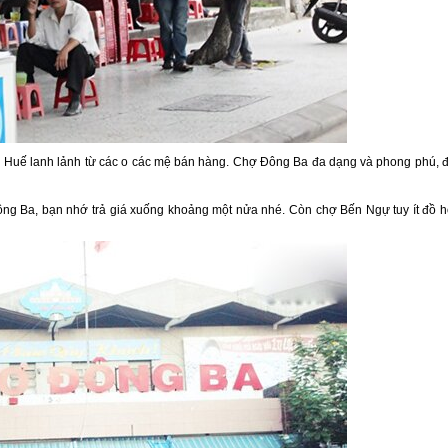
 Huế lanh lảnh từ các o các mệ bán hàng. Chợ Đông Ba đa dạng và phong phú, 
ng Ba, bạn nhớ trả giá xuống khoảng một nửa nhé. Còn chợ Bến Ngự tuy ít đồ 