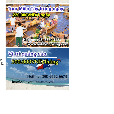
hon
 là