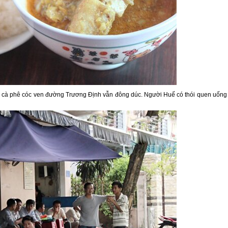
n cà phê cóc ven đường Trương Định vẫn đông dúc. Người Huế có thói quen uống