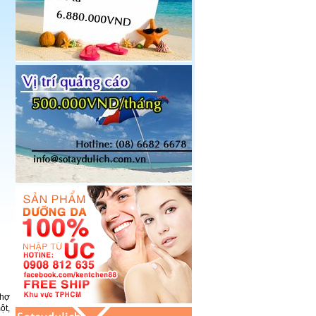
chợ
ột,