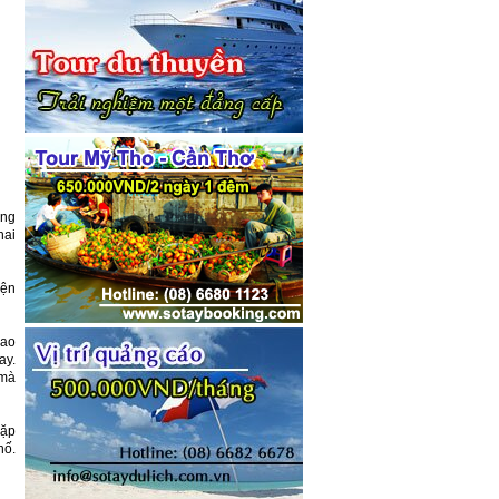
ùng
hai
yện
iao
ay.
 mà
gặp
hố.