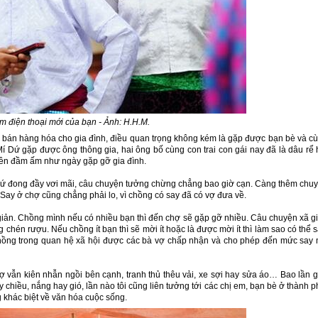
m điện thoại mới của bạn - Ảnh: H.H.M.
 bán hàng hóa cho gia đình, điều quan trọng không kém là gặp được bạn bè và c
í Dứ gặp được ông thông gia, hai ông bố cùng con trai con gái nay đã là dâu rể 
 nên đầm ấm như ngày gặp gỡ gia đình.
ứ đong đầy vơi mãi, câu chuyện tưởng chừng chẳng bao giờ cạn. Càng thêm chu
 Say ở chợ cũng chẳng phải lo, vì chồng có say đã có vợ đưa về.
 giản. Chồng mình nếu có nhiều bạn thì đến chợ sẽ gặp gỡ nhiều. Câu chuyện xã g
chén rượu. Nếu chồng ít bạn thì sẽ mời ít hoặc là được mời ít thì làm sao có thể s
chồng trong quan hệ xã hội được các bà vợ chấp nhận và cho phép đến mức say
 vẫn kiên nhẫn ngồi bên cạnh, tranh thủ thêu vải, xe sợi hay sửa áo… Bao lần 
y chiều, nắng hay gió, lần nào tôi cũng liên tưởng tới các chị em, bạn bè ở thành p
g khác biệt về văn hóa cuộc sống.