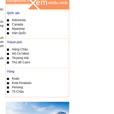
ước
Quốc gia
Indonesia
góc
Canada
àng
Myanmar
Hàn Quốc
ách
ính
Thành phố
mới
Hàng Châu
Hồ Chí Minh
Thượng Hải
uôi
Thủ đô Cairo
Vùng
Krabi
Kota Kinabalu
Penang
Tô Châu