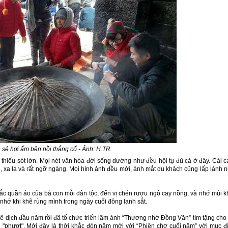
 sẻ hơi ấm bên nồi thắng cố - Ảnh: H.TR.
 thiếu sót lớn. Mọi nét văn hóa đời sống dường như đều hội tụ đủ cả ở đây. Cái 
, xa lạ và rất ngỡ ngàng. Mọi hình ảnh đều mới, ánh mắt du khách cũng lấp lánh 
sắc quần áo của bà con mỗi dân tộc, đến vị chén rượu ngô cay nồng, và nhớ mùi k
nhớ khi khẽ rùng mình trong ngày cuối đông lạnh sắt.
xê dịch đầu năm rồi đã tổ chức triển lãm ảnh “Thương nhớ Đồng Văn” tìm tặng cho
phượt". Mới đây là thời khắc đón năm mới với “Phiên chợ cuối năm” với mục đ