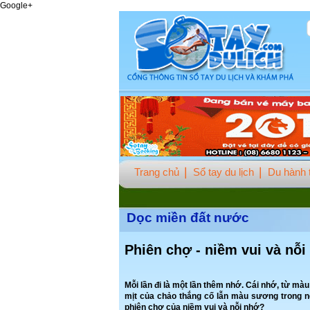
Google+
Trang chủ
Sổ tay du lịch
Du hành t
Dọc miền đất nước
Phiên chợ - niềm vui và nỗi
Mỗi lần đi là một lần thêm nhớ. Cái nhớ, từ m
mịt của chảo thắng cố lẫn màu sương trong n
phiên chợ của niềm vui và nỗi nhớ?