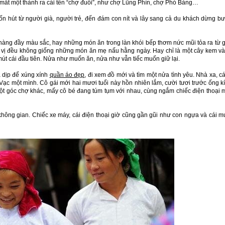
i mất một thành ra cái tên “chợ đuổi”, như chợ Lũng Phìn, chợ Phó Bảng…
n hút từ người già, người trẻ, đến đám con nít và lây sang cả du khách dừng b
n hàng đầy màu sắc, hay những món ăn trong làn khói bếp thơm nức mũi tỏa ra từ 
ến vị đều không giống những món ăn mẹ nấu hằng ngày. Hay chỉ là một cây kem v
mút cái đầu tiên. Nửa như muốn ăn, nửa như vẫn tiếc muốn giữ lại.
à dịp để xúng xính
quần áo đẹp
, đi xem đồ mới và tìm một nửa tình yêu. Nhà xa, c
Vạc một mình. Cô gái mới hai mươi tuổi này hồn nhiên lắm, cười tươi trước ống k
ột góc chợ khác, mấy cô bé đang túm tụm với nhau, cùng ngắm chiếc điện thoại 
ông gian. Chiếc xe máy, cái điện thoại giờ cũng gần gũi như con ngựa và cái m