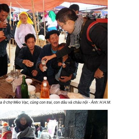
 ở chợ Mèo Vạc, cùng con trai, con dâu và cháu nội - Ảnh: H.H.M.