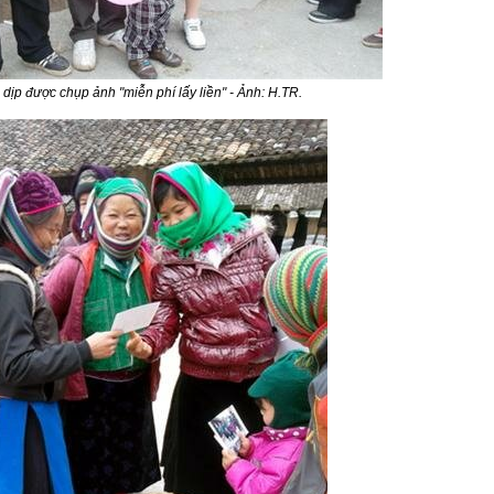
 dịp được chụp ảnh "miễn phí lấy liền" - Ảnh: H.TR.