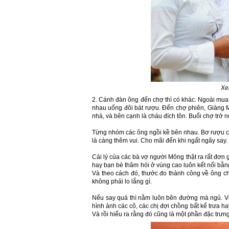
Xe
2. Cánh đàn ông đến chợ thì có khác. Ngoài mua
nhau uống đôi bát rượu. Đến chợ phiên, Giàng M
nhà, và bên cạnh là cháu đích tôn. Buổi chợ trở
Từng nhóm các ông ngồi kề bên nhau. Bơ rượu c
là càng thêm vui. Cho mãi đến khi ngất ngây say.
Cái lý của các bà vợ người Mông thật ra rất đơn
hay bạn bè thăm hỏi ở vùng cao luôn kết nối bằng 
Và theo cách đó, thước đo thành công về ông 
không phải lo lắng gì.
Nếu say quá thì nằm luôn bên đường mà ngủ. Vợ
hình ảnh các cô, các chị đợi chồng bất kể trưa ha
Và rồi hiểu ra rằng đó cũng là một phần đặc trưn