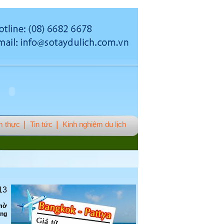
 thực
Tin tức
Kinh nghiệm du lịch
13
 mờ
ững