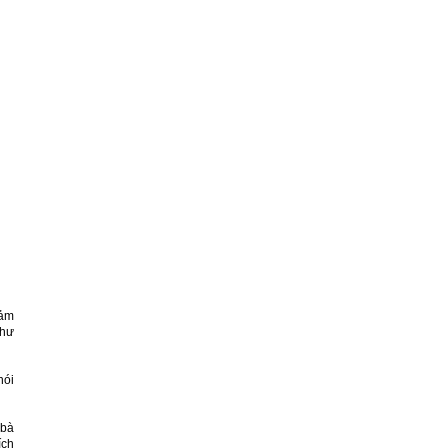
cảm
như
hói
 bà
ích