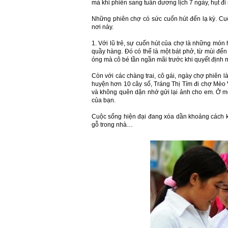
mà khi phiên sang tuần dương lịch 7 ngày, hụt đ
Những phiên chợ có sức cuốn hút đến lạ kỳ. Cuố
nơi này.
1. Với lũ trẻ, sự cuốn hút của chợ là những mó
quầy hàng. Đó có thể là một bát phở, từ mùi đ
óng mà cô bé tần ngần mãi trước khi quyết định 
Còn với các chàng trai, cô gái, ngày chợ phiên l
huyện hơn 10 cây số, Tráng Thị Tím đi chợ Mèo 
và không quên dặn nhớ gửi lại ảnh cho em. Ở m
của bạn.
Cuộc sống hiện đại đang xóa dần khoảng cách kh
gỗ trong nhà…