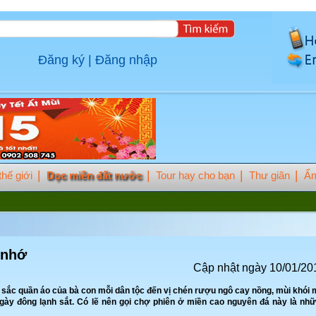
Đăng ký
|
Đăng nhập
hế giới
Dọc miền đất nước
Tour hay cho bạn
Thư giãn
Ẩm
 nhớ
Cập nhật ngày 10/01/20
àu sắc quần áo của bà con mỗi dân tộc đến vị chén rượu ngô cay nồng, mùi khói
gày đông lạnh sắt. Có lẽ nên gọi chợ phiên ở miền cao nguyên đá này là nh