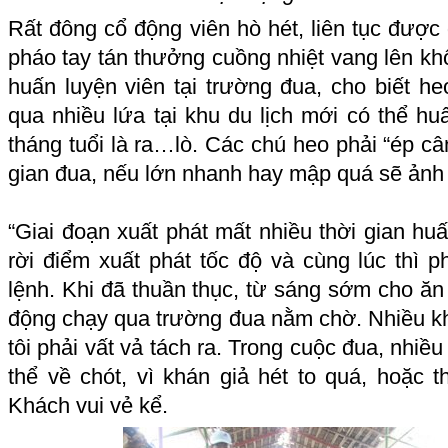
Rất đông cổ động viên hò hét, liên tục được
pháo tay tán thưởng cuồng nhiệt vang lên k
huấn luyện viên tại trường đua, cho biết 
qua nhiều lứa tại khu du lịch mới có thể h
tháng tuổi là ra…lò. Các chú heo phải “ép câ
gian đua, nếu lớn nhanh hay mập quá sẽ ảnh
“Giai đoạn xuất phát mất nhiều thời gian hu
rời điểm xuất phát tốc độ và cùng lúc thì 
lệnh. Khi đã thuần thục, từ sáng sớm cho ă
động chạy qua trường đua nằm chờ. Nhiều kh
tôi phải vất vả tách ra. Trong cuộc đua, nhiề
thể về chót, vì khán giả hét to quá, hoặc t
Khách vui vẻ kể.