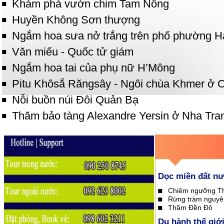
Khám phá vườn chim Tam Nông
Huyền Không Sơn thượng
Ngắm hoa sưa nở trắng trên phố phường H
Văn miếu - Quốc tử giám
Ngắm hoa tai của phụ nữ H’Mông
Pitu Khôsắ Răngsây - Ngôi chùa Khmer ở 
Nỗi buồn núi Đôi Quản Bạ
Thăm bảo tàng Alexandre Yersin ở Nha Tra
Dọc miền đất n
Chiêm ngưỡng T
Rừng tràm nguyê
Thăm Đền Đô
Du hành thế giớ