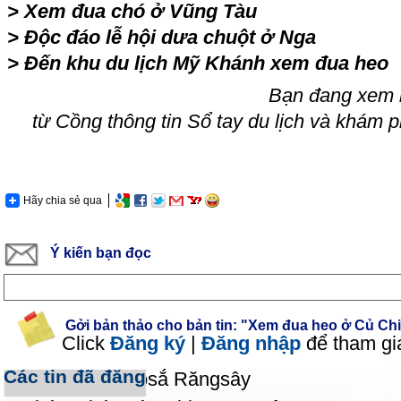
>
Xem đua chó ở Vũng Tàu
>
Độc đáo lễ hội dưa chuột ở Nga
>
Đến khu du lịch Mỹ Khánh xem đua heo
Bạn đang xem 
từ Cồng thông tin Sổ tay du lịch và khám 
Hãy chia sẻ qua
Ý kiến bạn đọc
Gởi bản thảo cho bản tin: "Xem đua heo ở Củ Ch
Click
Đăng ký
|
Đăng nhập
để tham gi
Các tin đã đăng
Chùa Pitu Khôsắ Răngsây