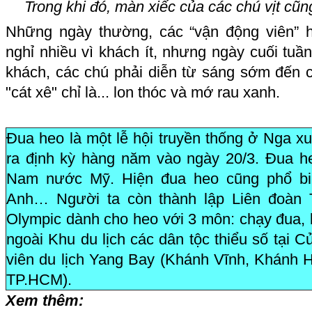
Trong khi đó, màn xiếc của các chú vịt c
Những ngày thường, các “vận động viên” he
nghỉ nhiều vì khách ít, nhưng ngày cuối tuần,
khách, các chú phải diễn từ sáng sớm đến c
"cát xê" chỉ là... lon thóc và mớ rau xanh.
Đua heo là một lễ hội truyền thống ở Nga xuấ
ra định kỳ hàng năm vào ngày 20/3. Đua he
Nam nước Mỹ. Hiện đua heo cũng phổ bi
Anh… Người ta còn thành lập Liên đoàn 
Olympic dành cho heo với 3 môn: chạy đua, 
ngoài Khu du lịch các dân tộc thiểu số tại 
viên du lịch Yang Bay (Khánh Vĩnh, Khánh H
TP.HCM).
Xem thêm: