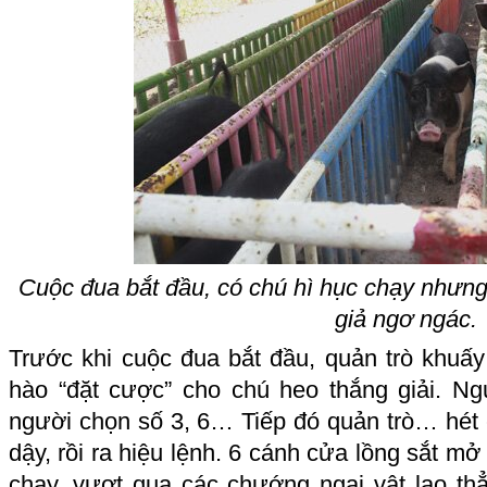
Cuộc đua bắt đầu, có chú hì hục chạy nhưn
giả ngơ ngác.
Trước khi cuộc đua bắt đầu, quản trò khuấ
hào “đặt cược” cho chú heo thắng giải. N
người chọn số 3, 6… Tiếp đó quản trò… hét 
dậy, rồi ra hiệu lệnh. 6 cánh cửa lồng sắt mở
chạy, vượt qua các chướng ngại vật lao thẳ