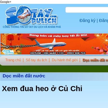
Google+
Đăng ký
|
Đăn
Trang chủ
Sổ tay du lịch
Du hành thế giới
Dọc miền đất 
Dọc miền đất nước
Xem đua heo ở Củ Chi