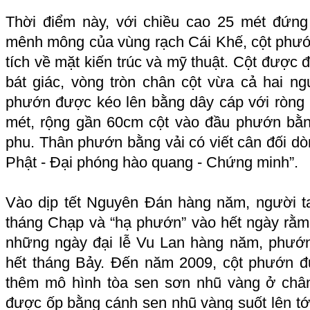
Thời điểm này, với chiều cao 25 mét đứn
mênh mông của vùng rạch Cái Khế, cột phư
tích về mặt kiến trúc và mỹ thuật. Cột được 
bát giác, vòng tròn chân cột vừa cả hai ng
phướn được kéo lên bằng dây cáp với ròng 
mét, rộng gần 60cm cột vào đầu phướn bằn
phu. Thân phướn bằng vải có viết cân đối 
Phật - Đại phóng hào quang - Chứng minh”.
Vào dịp tết Nguyên Đán hàng năm, người t
tháng Chạp và “hạ phướn” vào hết ngày rằ
những ngày đại lễ Vu Lan hàng năm, phướ
hết tháng Bảy. Đến năm 2009, cột phướn đ
thêm mô hình tòa sen sơn nhũ vàng ở chân 
được ốp bằng cánh sen nhũ vàng suốt lên tới