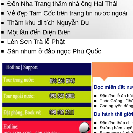
Đến Nha Trang thăm nhà ông Hai Thái
Vẻ đẹp Tam Cốc trên trang tin nước ngoài
Thăm khu di tích Nguyễn Du
Một lần đến Điện Biên
Lên Sơn Trà lễ Phật
Săn nhum ở đảo ngọc Phú Quốc
Dọc miền đất n
Độc đáo lễ ăn hỏ
Thác Grăng - "thả
Cao nguyên đông
Du hành thế giớ
Độc đáo tháp chi
Đường hầm xuyên 
Singapore và nh