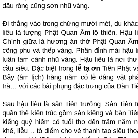
đầu rồng cũng sơn nhũ vàng.
Đi thẳng vào trong chừng mười mét, du khác
liêu là tượng Phật Quan Âm lộ thiên. Hậu l
Chính giữa là hương án thờ Phật Quan Âm
công phu và thếp vàng. Phần đỉnh mái hậu l
luân tám cánh nhũ vàng. Hậu liêu là nơi th
cầu siêu. Đặc biệt trong
lễ tạ ơn
Tiên Phật v
Bảy (âm lịch) hàng năm có lễ dâng vật ph
trà… với các bài phụng đặc trưng của Đàn Ti
Sau hậu liêu là sân Tiên trưởng. Sân Tiên 
quần thể kiến trúc gồm sân kiểng và bàn Ti
kiểng quý hiếm có tuổi thọ đến trăm năm nh
khế, liễu… tô điểm cho vẻ thanh tao siêu tho