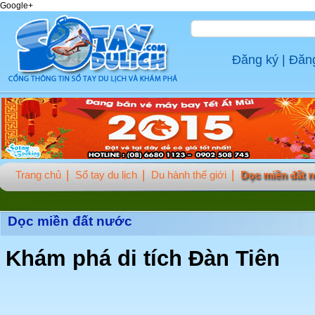
Google+
Đăng ký
|
Đăn
Trang chủ
Sổ tay du lịch
Du hành thế giới
Dọc miền đất 
Dọc miền đất nước
Khám phá di tích Đàn Tiên