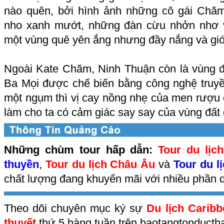
nào quên, bởi hình ảnh những cô gái Chă
nho xanh mướt, những đàn cừu nhởn nhơ 
một vùng quê yên ắng nhưng đầy nắng và gió
Ngoài Kate Chăm, Ninh Thuận còn là vùng 
Ba Mọi được chế biến bằng công nghệ truyề
một ngụm thì vị cay nồng nhẹ của men rượu 
làm cho ta có cảm giác say say của vùng đất
Những chùm tour hấp dẫn:
Tour du lịc
thuyền
,
Tour du lịch Châu Âu
và
Tour du l
chất lượng đang khuyến mãi với nhiều phần q
Theo dõi chuyên mục ký sự
Du lịch Carib
thuyết
thứ 5 hàng tuần trên baotangtonduct