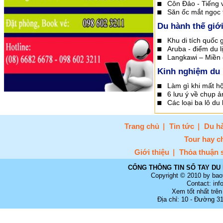
Côn Đảo - Tiếng 
Săn ốc mắt ngọc 
Du hành thế giớ
Khu di tích quốc
Aruba - điểm du lị
Langkawi – Miền 
Kinh nghiệm du 
Làm gì khi mất hộ
6 lưu ý về chụp ản
Các loại ba lô du 
Trang chủ
Tin tức
Du hà
Tour hay c
Giới thiệu
Thỏa thuận 
CỔNG THÔNG TIN SỔ TAY DU 
Copyright © 2010 by bao
Contact: in
Xem tốt nhất trên
Địa chỉ: 10 - Đường 3