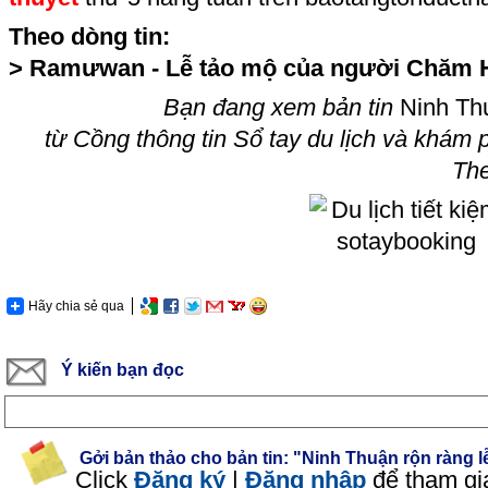
Theo dòng tin:
>
Ramưwan - Lễ tảo mộ của người Chăm H
Bạn đang xem bản tin
Ninh Thu
từ Cồng thông tin Sổ tay du lịch và khám 
Th
Hãy chia sẻ qua
Ý kiến bạn đọc
Gởi bản thảo cho bản tin: "Ninh Thuận rộn ràng 
Click
Đăng ký
|
Đăng nhập
để tham gi