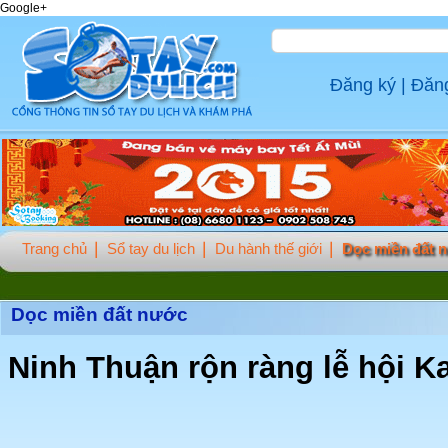
Google+
Đăng ký
|
Đăn
Trang chủ
Sổ tay du lịch
Du hành thế giới
Dọc miền đất 
Dọc miền đất nước
Ninh Thuận rộn ràng lễ hội 