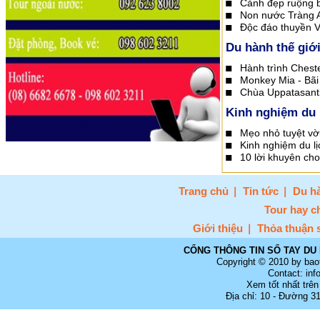
Cảnh đẹp ruộng 
Non nước Tràng A
Độc đáo thuyền V
Du hành thế giớ
Hành trình Chest
Monkey Mia - Bãi
Chùa Uppatasanti
Kinh nghiệm du 
Mẹo nhỏ tuyệt vờ
Kinh nghiệm du l
10 lời khuyên cho
Trang chủ
Tin tức
Du hà
Tour hay c
Giới thiệu
Thỏa thuận 
CỔNG THÔNG TIN SỔ TAY DU 
Copyright © 2010 by bao
Contact: in
Xem tốt nhất trên
Địa chỉ: 10 - Đường 3