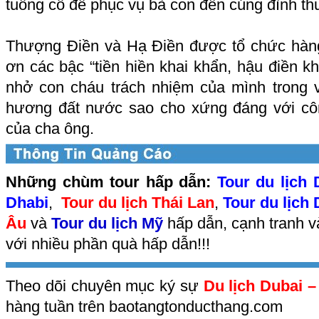
tuồng cổ để phục vụ bà con đến cúng đình th
Thượng Điền và Hạ Điền được tổ chức hàng
ơn các bậc “tiền hiền khai khẩn, hậu điền kh
nhở con cháu trách nhiệm của mình trong 
hương đất nước sao cho xứng đáng với cô
của cha ông.
Những chùm tour hấp dẫn:
Tour du lịch 
Dhabi
,
Tour du lịch Thái Lan
,
Tour du lịch
Âu
và
Tour du lịch Mỹ
hấp dẫn, cạnh tranh v
với nhiều phần quà hấp dẫn!!!
Theo dõi chuyên mục ký sự
Du lịch Dubai –
hàng tuần trên baotangtonducthang.com