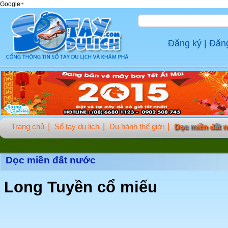
Google+
Đăng ký
|
Đăn
Trang chủ
Sổ tay du lịch
Du hành thế giới
Dọc miền đất 
Dọc miền đất nước
Long Tuyền cổ miếu