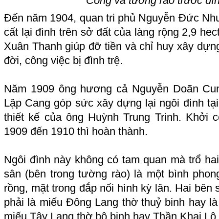
Công và tường rào trước đì
Đến năm 1904, quan tri phủ Nguyễn Đức Nhuậ
cất lại đình trên sở đất của làng rộng 2,9 h
Xuân Thanh giúp đỡ tiền và chỉ huy xây dựn
đời, công việc bị đình trệ.
Năm 1909 ông hương cả Nguyễn Doãn Cun
Lập Cang góp sức xây dựng lại ngôi đình tạ
thiết kế của ông Huỳnh Trung Trinh. Khởi
1909 đến 1910 thì hoàn thành.
Ngôi đình này không có tam quan mà trổ ha
sân (bên trong tường rào) là một bình phon
rồng, mặt trong đắp nổi hình kỳ lân. Hai bên 
phải là miếu Đông Lang thờ thuỷ binh hay là
miếu Tây Lang thờ bộ binh hay Thần Khai Lộ.