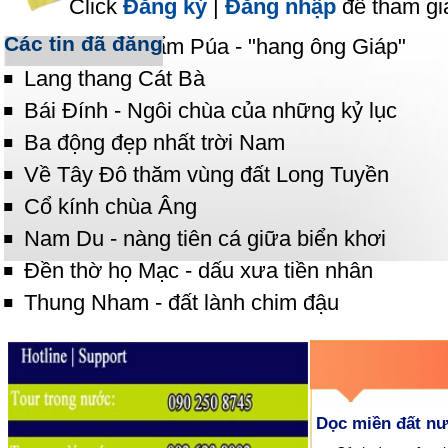
Click
Đăng ký
|
Đăng nhập
để tham gi
Các tin đã đăng
Khám phá Thẩm Púa - "hang ông Giáp"
Lang thang Cát Bà
Bái Đính - Ngôi chùa của những kỷ lục
Ba động đẹp nhất trời Nam
Về Tây Đô thăm vùng đất Long Tuyền
Cổ kính chùa Âng
Nam Du - nàng tiên cá giữa biển khơi
Đền thờ họ Mạc - dấu xưa tiền nhân
Thung Nham - đất lành chim đậu
Dọc miền đất n