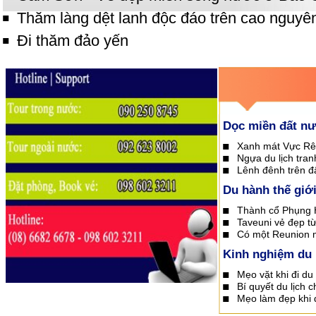
Thăm làng dệt lanh độc đáo trên cao nguyê
Đi thăm đảo yến
Dọc miền đất n
Xanh mát Vực R
Ngựa du lịch tran
Lênh đênh trên đ
Du hành thế giớ
Thành cổ Phụng 
Taveuni vẻ đẹp từ
Có một Reunion m
Kinh nghiệm du 
Mẹo vặt khi đi du 
Bí quyết du lịch 
Mẹo làm đẹp khi đ