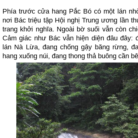
Phía trước cửa hang Pắc Bó có một lán nh
nơi Bác triệu tập Hội nghị Trung ương lần th
trang khởi nghĩa. Ngoài bờ suối vẫn còn ch
Cảm giác như Bác vẫn hiện diện đâu đây: đa
lán Nà Lừa, đang chống gậy băng rừng, đ
hang xuống núi, đang thong thả buông cần bên