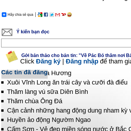
Hãy chia sẻ qua
Ý kiến bạn đọc
Gởi bản thảo cho bản tin: "Về Pác Bó thăm nơi 
Click
Đăng ký
|
Đăng nhập
để tham gi
Các tin đã đăng
Vãn cảnh chùa Hương
Xuôi Vĩnh Long ăn trái cây và cưỡi đà điểu
Thăm làng vú sữa Diên Bình
Thăm chùa Ông Đá
Cận cảnh những hang động dung nham kỳ v
Huyền ảo động Ngườm Ngao
Cấm Sơn - Vẻ đẹp miền sóng nước ở Bắc 