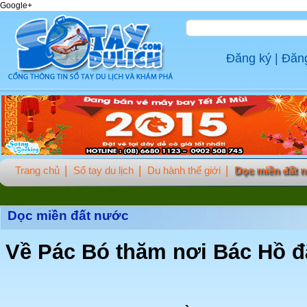
Google+
Đăng ký
|
Đăn
Trang chủ
Sổ tay du lịch
Du hành thế giới
Dọc miền đất 
Dọc miền đất nước
Về Pác Bó thăm nơi Bác Hồ đ