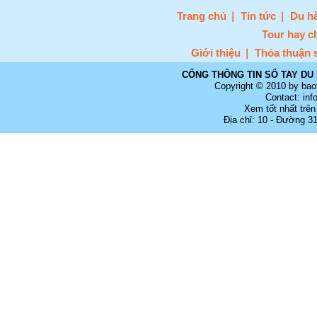
Trang chủ
Tin tức
Du hà
Tour hay c
Giới thiệu
Thỏa thuận 
CỔNG THÔNG TIN SỔ TAY DU 
Copyright © 2010 by bao
Contact: in
Xem tốt nhất trên
Địa chỉ: 10 - Đường 3