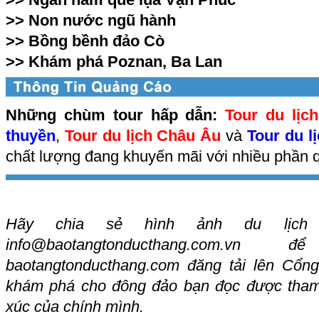
>>
Non nước ngũ hành
>>
Bồng bềnh đảo Cò
>>
Khám phá Poznan, Ba Lan
Những chùm tour hấp dẫn:
Tour du lịc
thuyền
,
Tour du lịch Châu Âu
và
Tour du l
chất lượng đang khuyến mãi với nhiều phần q
Hãy chia sẻ hình ảnh du lịch
info@baotangtonducthang.com.vn
đ
baotangtonducthang.com
đăng tải lên Cổng
khám phá cho đông đảo bạn đọc được tham
xúc của chính mình.