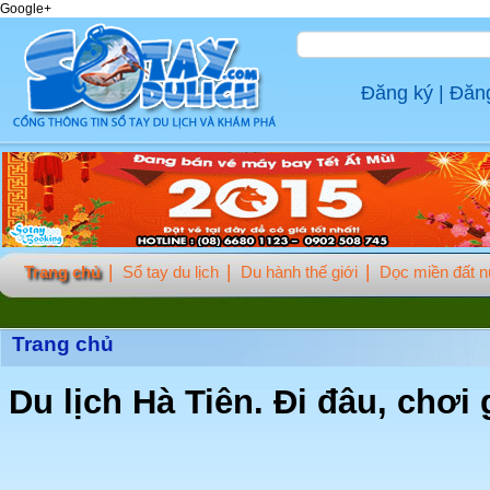
Google+
Đăng ký
|
Đăn
Trang chủ
Sổ tay du lịch
Du hành thế giới
Dọc miền đất 
Trang chủ
Du lịch Hà Tiên. Đi đâu, chơi 