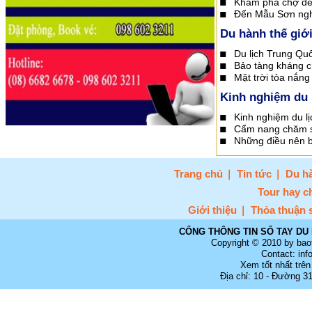
Khám phá chợ đ
Đến Mẫu Sơn ngh
Du hành thế giớ
Du lịch Trung Quố
Bảo tàng kháng c
Mặt trời tỏa nắng
Kinh nghiệm du 
Kinh nghiệm du lị
Cẩm nang chăm só
Những điều nên bi
Trang chủ
Tin tức
Du hà
Tour hay c
Giới thiệu
Thỏa thuận 
CỔNG THÔNG TIN SỔ TAY DU 
Copyright © 2010 by bao
Contact: in
Xem tốt nhất trên
Địa chỉ: 10 - Đường 3