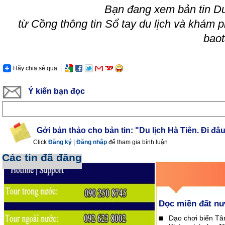
Bạn đang xem bản tin
Du
từ Cồng thông tin Sổ tay du lịch và khám 
bao
Hãy chia sẻ qua
Ý kiến bạn đọc
Gởi bản thảo cho bản tin: "Du lịch Hà Tiên. Đi đâu
Click
Đăng ký
|
Đăng nhập
để tham gia bình luận
Các tin đã đăng
Dọc miền đất n
Dạo chơi biển T