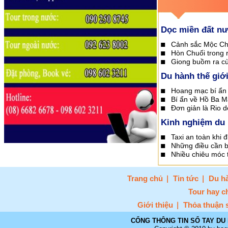
Dọc miền đất n
Cảnh sắc Mộc C
Hòn Chuối trong 
Giong buồm ra cù
Du hành thế giớ
Hoang mạc bí ẩn 
Bí ẩn về Hồ Ba M
Đơn giản là Rio d
Kinh nghiệm du 
Taxi an toàn khi đi
Những điều cần bi
Nhiều chiêu móc 
Trang chủ
Tin tức
Du hà
Tour hay c
Giới thiệu
Thỏa thuận 
CỔNG THÔNG TIN SỔ TAY DU 