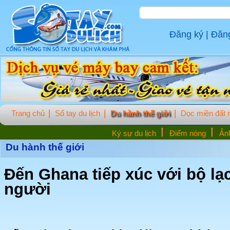
Đăng ký
|
Đăn
Trang chủ
Sổ tay du lịch
Du hành thế giới
Dọc miền đất
Ký sự du lịch
Điểm nóng
Ảnh
Du hành thế giới
Đến Ghana tiếp xúc với bộ lạc
người