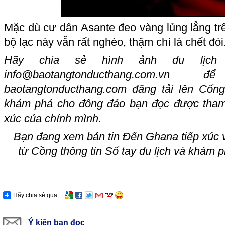
Mặc dù cư dân Asante đeo vàng lủng lẳng tr
bộ lạc này vẫn rất nghèo, thậm chí là chết đói
Hãy chia sẻ hình ảnh du lịch
info@baotangtonducthang.com.vn
đ
baotangtonducthang.com
đăng tải lên Cổng
khám phá cho đông đảo bạn đọc được tham
xúc của chính mình.
Bạn đang xem bản tin
Đến Ghana tiếp xúc vớ
từ Cồ
ng thông tin Sổ tay du lịch và khám 
Hãy chia sẻ qua
Ý kiến bạn đọc