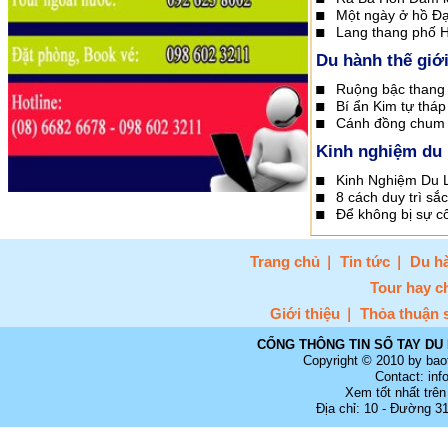
Một ngày ở hồ Đạ
Lang thang phố H
Du hành thế giớ
Ruộng bậc thang 
Bí ẩn Kim tự tháp
Cánh đồng chum 
Kinh nghiệm du 
Kinh Nghiệm Du L
8 cách duy trì sắc
Để không bị sự cố 
Trang chủ
Tin tức
Du hà
Tour hay c
Giới thiệu
Thỏa thuận 
CỔNG THÔNG TIN SỔ TAY DU 
Copyright © 2010 by bao
Contact: in
Xem tốt nhất trên
Địa chỉ: 10 - Đường 3