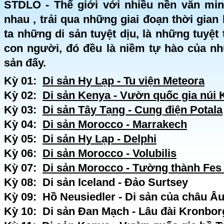
STDLO - Thế giới với nhiều nền văn mi
nhau , trải qua những giai đoạn thời gian
ta những di sản tuyệt dịu, là những tuyệt 
con người, đó đều là niềm tự hào của n
sản đấy.
Kỳ 01:
Di sản Hy Lạp - Tu viện Meteora
Kỳ 02:
Di sản Kenya - Vườn quốc gia núi 
Kỳ 03:
Di sản Tây Tạng - Cung điện Potala
Kỳ 04:
Di sản Morocco - Marrakech
Kỳ 05:
Di sản Hy Lạp - Delphi
Kỳ 06:
Di sản Morocco - Volubilis
Kỳ 07:
Di sản Morocco - Tường thành Fes 
Kỳ 08:
Di sản Iceland - Đảo Surtsey
Kỳ 09:
Hồ Neusiedler - Di sản của châu Â
Kỳ 10:
Di sản Đan Mạch - Lâu đài Kronbor