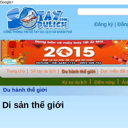
Google+
Đăng ký
|
Đăn
Trang chủ
Sổ tay du lịch
Du hành thế giới
Dọc miền đất
Ký sự du lịch
Điểm nóng
Ảnh
Du hành thế giới
Di sản thế giới