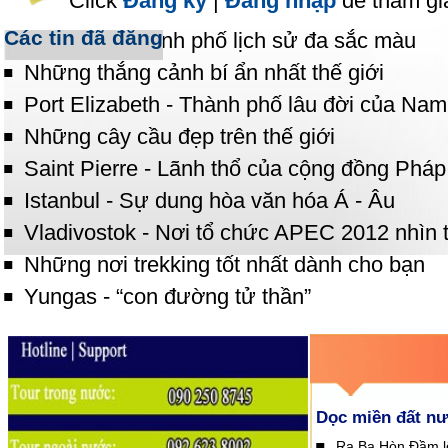
Click
Đăng ký
|
Đăng nhập
để tham gi
Các tin đã đăng
Malacca - Thành phố lịch sử đa sắc màu
Những thắng cảnh bí ẩn nhất thế giới
Port Elizabeth - Thành phố lâu đời của Nam
Những cây cầu đẹp trên thế giới
Saint Pierre - Lãnh thổ của cộng đồng Pháp
Istanbul - Sự dung hòa văn hóa Á - Âu
Vladivostok - Nơi tổ chức APEC 2012 nhìn t
Những nơi trekking tốt nhất dành cho bạn
Yungas - “con đường tử thần”
Dọc miền đất n
Ra Ba Hòn Đầm lộ