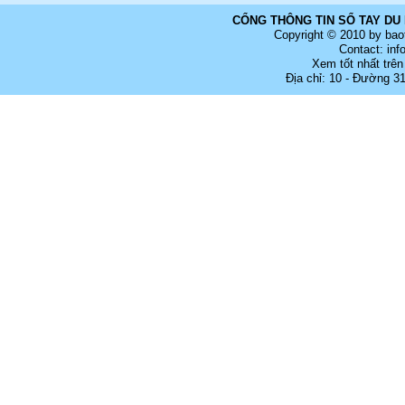
CỔNG THÔNG TIN SỔ TAY DU 
Copyright © 2010 by bao
Contact: in
Xem tốt nhất trên
Địa chỉ: 10 - Đường 3