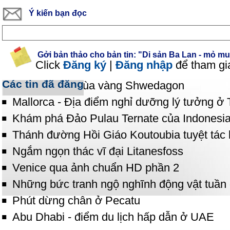
Ý kiến bạn đọc
Gởi bản thảo cho bản tin: "Di sản Ba Lan - mỏ mu
Click
Đăng ký
|
Đăng nhập
để tham gi
Các tin đã đăng
Ngỡ ngàng chùa vàng Shwedagon
Mallorca - Địa điểm nghỉ dưỡng lý tưởng ở
Khám phá Đảo Pulau Ternate của Indonesi
Thánh đường Hồi Giáo Koutoubia tuyệt tác k
Ngắm ngọn thác vĩ đại Litanesfoss
Venice qua ảnh chuẩn HD phần 2
Những bức tranh ngộ nghĩnh động vật tuần
Phút dừng chân ở Pecatu
Abu Dhabi - điểm du lịch hấp dẫn ở UAE