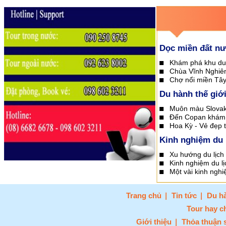
Dọc miền đất n
Khám phá khu du 
Chùa Vĩnh Nghiê
Chợ nổi miền Tây
Du hành thế giớ
Muôn màu Slovak
Đến Copan khám 
Hoa Kỳ - Vẻ đẹp t
Kinh nghiệm du 
Xu hướng du lịc
Kinh nghiệm du lị
Một vài kinh ngh
Trang chủ
Tin tức
Du hà
Tour hay c
Giới thiệu
Thỏa thuận 