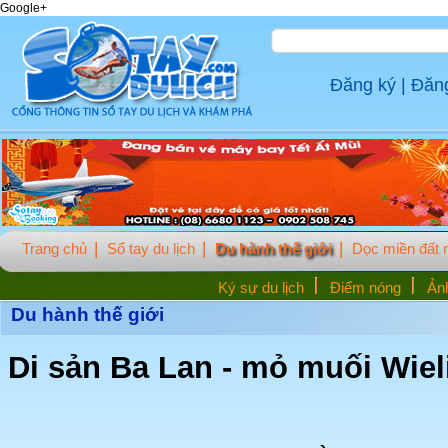
Google+
Đăng ký
|
Đăn
Trang chủ
Sổ tay du lịch
Du hành thế giới
Dọc miền đất
Ký sự du lịch
Điểm nóng
Ảnh
Du hành thế giới
Di sản Ba Lan - mỏ muối Wiel