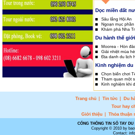
Dọc miền đất n
Sâu lắng Hội An
Ngoạn mục phần 
Khám phá Nha Tr
Du hành thế giớ
Moorea - Hòn đảo
Giải nhiệt mùa h
Địa danh du lịch
Kinh nghiệm du 
Chọn biển chơi Tế
Tham quan một s
Kinh nghiệm khi 
Trang chủ
Tin tức
Du hà
Tour hay c
Giới thiệu
Thỏa thuận 
CỔNG THÔNG TIN SỔ TAY DU 
Copyright © 2010 by bao
Contact: in