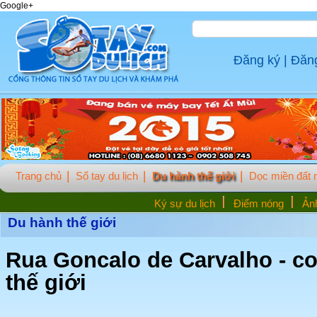
Google+
Đăng ký
|
Đăn
Trang chủ
Sổ tay du lịch
Du hành thế giới
Dọc miền đất
Ký sự du lịch
Điểm nóng
Ảnh
Du hành thế giới
Rua Goncalo de Carvalho - c
thế giới