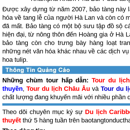
Được xây dựng từ năm 2007, bảo tàng này là
hóa về tang lễ của người Hà Lan và còn có 
đã mất. Bảo tàng có một bộ sưu tập đồ sộ các
hiện đại, từ nông thôn đến Hoàng gia ở Hà La
bảo tàng còn cho trưng bày hàng loạt tran
những nét văn hóa khác nhau về các dịch vụ
hoa tulip.
Những chùm tour hấp dẫn:
Tour du lịc
thuyền
,
Tour du lịch Châu Âu
và
Tour du l
chất lượng đang khuyến mãi với nhiều phần q
Theo dõi chuyên mục ký sự
Du lịch Carib
thuyết
thứ 5 hàng tuần trên baotangtonduct