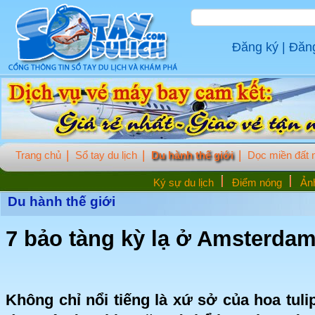
Đăng ký
|
Đăn
Trang chủ
Sổ tay du lịch
Du hành thế giới
Dọc miền đất
Ký sự du lịch
Điểm nóng
Ảnh
Du hành thế giới
7 bảo tàng kỳ lạ ở Amsterda
Không chỉ nổi tiếng là xứ sở của hoa tul