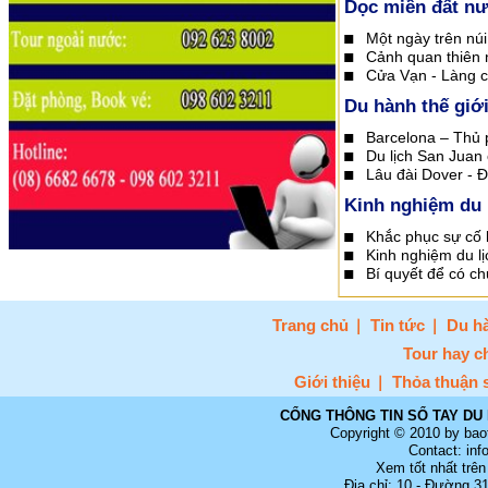
Dọc miền đất n
Một ngày trên núi
Cảnh quan thiên 
Cửa Vạn - Làng c
Du hành thế giớ
Barcelona – Thủ 
Du lịch San Juan
Lâu đài Dover - Đị
Kinh nghiệm du 
Khắc phục sự cố k
Kinh nghiệm du l
Bí quyết để có c
Trang chủ
Tin tức
Du hà
Tour hay c
Giới thiệu
Thỏa thuận 
CỔNG THÔNG TIN SỔ TAY DU 
Copyright © 2010 by bao
Contact: in
Xem tốt nhất trên
Địa chỉ: 10 - Đường 3