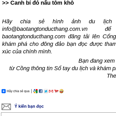
>>
Canh bí đỏ nấu tôm khô
Hãy chia sẻ hình ảnh du lịch
info@baotangtonducthang.com.vn
đ
baotangtonducthang.com
đăng tải lên Cổng
khám phá cho đông đảo bạn đọc được tham
xúc của chính mình.
Bạn đang xem 
từ Cồ
ng thông tin Sổ tay du lịch và khám 
The
Hãy chia sẻ qua
Ý kiến bạn đọc