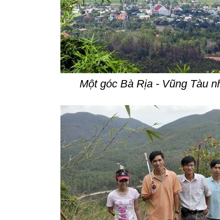
Một góc Bà Rịa - Vũng Tàu nh