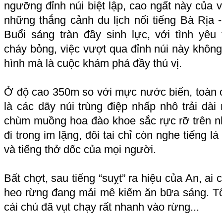
ngưỡng đỉnh núi biệt lập, cao ngất này của v
những thắng cảnh du lịch nổi tiếng Bà Rịa 
Buổi sáng tràn đầy sinh lực, với tình yêu 
cháy bỏng, việc vượt qua đỉnh núi này không
hình mà là cuộc khám phá đầy thú vị.
Ở độ cao 350m so với mực nước biển, toàn c
là các dãy núi trùng điệp nhấp nhô trải dà
chùm muồng hoa đào khoe sắc rực rỡ trên 
đi trong im lặng, đôi tai chỉ còn nghe tiếng l
và tiếng thở dốc của mọi người.
Bất chợt, sau tiếng “suỵt” ra hiệu của An, ai
heo rừng đang mải mê kiếm ăn bữa sáng. T
cái chú đã vụt chạy rất nhanh vào rừng...