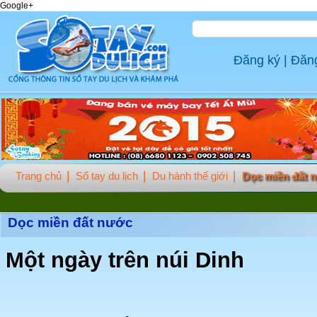
Google+
Đăng ký
|
Đăn
Trang chủ
Sổ tay du lịch
Du hành thế giới
Dọc miền đất 
Dọc miền đất nước
Một ngày trên núi Dinh