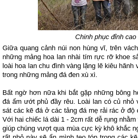
Chinh phục đỉnh ca
Giữa quang cảnh núi non hùng vĩ, trên vách
những mảng hoa lan nhài tím rực rỡ khoe sắ
loài hoa lan chu đình vàng lặng lẽ kiêu hãnh 
trong những mảng đá đen xù xì.
Bất ngờ hơn nữa khi bắt gặp những bông ho
đá ẩm ướt phủ đầy rêu. Loài lan có củ nhỏ
sát các kẽ đá ở các tảng đá mẹ rải rác ở đ
Với hai chiếc lá dài 1 - 2cm rất dễ rụng nhằ
giúp chúng vượt qua mùa cực kỳ khô khắc ngh
rất nhỏ này sẽ ẩn mình teo tóp trong các k