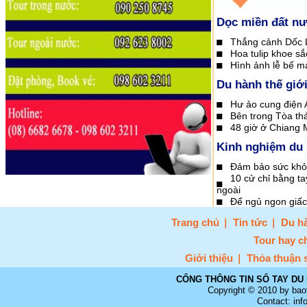
Dọc miền đất n
Thắng cảnh Dốc L
Hoa tulip khoe sắ
Hình ảnh lễ bế m
Du hành thế giớ
Hư ảo cung điện A
Bên trong Tòa th
48 giờ ở Chiang 
Kinh nghiệm du 
Đảm bảo sức khỏe
10 cử chỉ bằng ta
ngoài
Để ngủ ngon giấc 
Trang chủ
Tin tức
Du hà
Tour hay c
Giới thiệu
Thỏa thuận 
CỔNG THÔNG TIN SỔ TAY DU 
Copyright © 2010 by bao
Contact: in