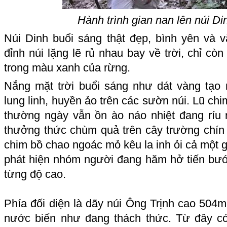
Hành trình gian nan lên núi Di
Núi Dinh buổi sáng thật đẹp, bình yên và v
đỉnh núi lặng lẽ rủ nhau bay về trời, chỉ còn
trong màu xanh của rừng.
Nắng mặt trời buổi sáng như dát vàng tạo
lung linh, huyền ảo trên các sườn núi. Lũ ch
thường ngày vẫn ồn ào náo nhiệt đang ríu r
thưởng thức chùm quả trên cây trường chí
chim bồ chao ngoác mỏ kêu la inh ỏi cả một g
phát hiện nhóm người đang hăm hở tiến bướ
từng độ cao.
Phía đối diện là dãy núi Ông Trịnh cao 504m
nước biển như đang thách thức. Từ đây có