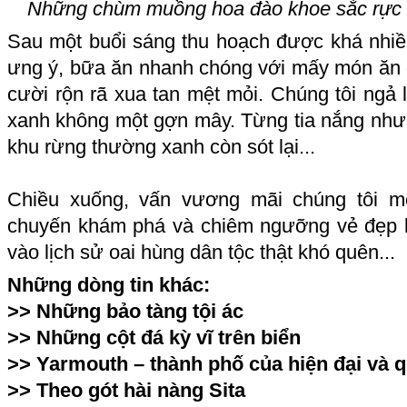
Những chùm muồng hoa đào khoe sắc rực rỡ
Sau một buổi sáng thu hoạch được khá nhi
ưng ý, bữa ăn nhanh chóng với mấy món ăn đ
cười rộn rã xua tan mệt mỏi. Chúng tôi ngả 
xanh không một gợn mây. Từng tia nắng như
khu rừng thường xanh còn sót lại...
Chiều xuống, vấn vương mãi chúng tôi m
chuyến khám phá và chiêm ngưỡng vẻ đẹp k
vào lịch sử oai hùng dân tộc thật khó quên...
Những dòng tin khác:
>>
Những bảo tàng tội ác
>>
Những cột đá kỳ vĩ trên biển
>>
Yarmouth – thành phố của hiện đại và 
>>
Theo gót hài nàng Sita