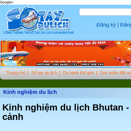
Google+
Đăng ký
|
Đăn
Trang chủ
Sổ tay du lịch
Du hành thế giới
Dọc miền đất n
Kinh nghiệm du lịch
Kinh nghiệm du lịch Bhutan -
cảnh