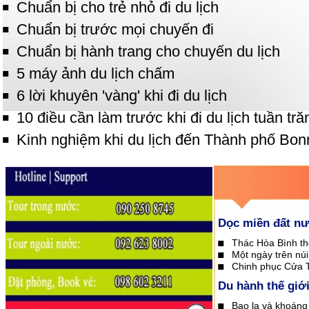
Chuẩn bị cho trẻ nhỏ đi du lịch
Chuẩn bị trước mọi chuyến đi
Chuẩn bị hành trang cho chuyến du lịch
5 máy ảnh du lịch chấm
6 lời khuyên 'vàng' khi đi du lịch
10 điều cần làm trước khi đi du lịch tuần tr
Kinh nghiệm khi du lịch đến Thành phố Bon
Dọc miền đất n
Thác Hòa Bình t
Một ngày trên núi
Chinh phục Cửa 
Du hành thế giớ
Bao la và khoáng