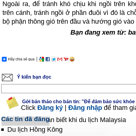
Ngoài ra, để tránh khó chịu khi ngồi trên k
trên cánh, tránh ngồi ở phần đuôi vì đó là c
bộ phận thông gió trên đầu và hướng gió vào
Bạn đang xem từ:
ba
Hãy chia sẻ qua
Ý kiến bạn đọc
Gởi bản thảo cho bản tin: "Để đảm bảo sức khỏe 
Click
Đăng ký
|
Đăng nhập
để tham gi
Các tin đã đăng
Những điều cần biết khi du lịch Malaysia
Du lịch Hồng Kông