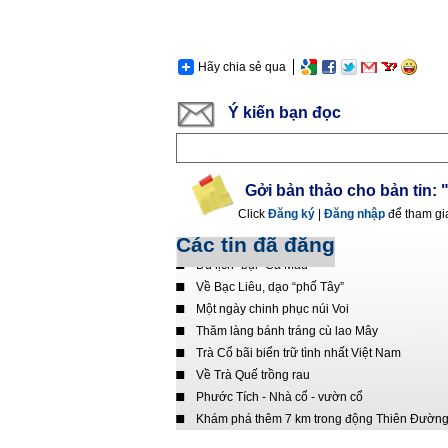
Hãy chia sẻ qua
Ý kiến bạn đọc
Gởi bản thảo cho bản tin:
Click
Đăng ký
|
Đăng nhập
để tham gi
Các tin đã đăng
Bình yên chùa Long Sơn
Du lịch "bụi" Cà Mau
Về Bạc Liêu, dạo “phố Tây”
Một ngày chinh phục núi Voi
Thăm làng bánh tráng cù lao Mây
Trà Cổ bãi biển trữ tình nhất Việt Nam
Về Trà Quế trồng rau
Phước Tích - Nhà cổ - vườn cổ
Khám phá thêm 7 km trong động Thiên Đườn