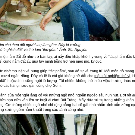
m chú theo dõi người thợ làm gốm. Đây là xưởng
ể “nghịch đất” và thử làm “thợ gốm”. Ảnh: Gia Nguyên
 một nắm đất dễ như trở bàn tay, ai nấy đều khấp khởi hy vọng về “tác phẩm đầu t
ế, cũng nắm đất ấy, qua tay mình bỗng trở nên méo mó, kỳ cục.
: nhờ thợ nặn và nung giúp “tác phẩm”, sau đó tự vẽ trang trí. Mỗi món đồ mang
 mươi ngàn đồng. Đây có lẽ là cái giá không hề đắt cho
một trải nghiệm thú vị
. 
đất” hoặc chí ít cũng ngồi tô tượng. Tất nhiên, không thể thiếu việc thưởng thức 
n ở các hàng nước gần cổng chợ Gốm.
nh ảnh của một ngôi làng cổ với những ngõ nhỏ ngoằn ngoèo sâu hun hút. Đợt rét 
ứa bạn nữa vẫn lên xe buýt đi chơi Bát Tràng. Mấy đứa sù sụ trong những khăn
àng. Cơ chừng nhiều ngõ nhỏ chỉ rộng bằng hai cô gái nhỏ nhắn xinh xắn đứng c
ững xưởng gốm nằm khuất trong các cánh cổng nhỏ.