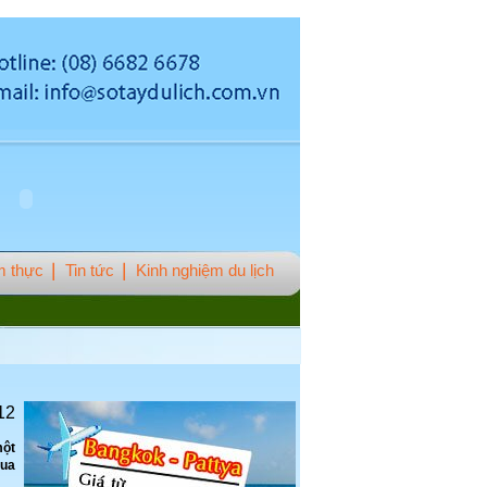
 thực
Tin tức
Kinh nghiệm du lịch
12
một
qua