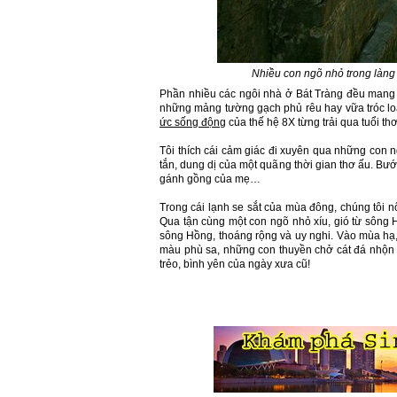
Nhiều con ngõ nhỏ trong làng 
Phần nhiều các ngôi nhà ở Bát Tràng đều mang 
những mảng tường gạch phủ rêu hay vữa tróc l
ức sống động
của thế hệ 8X từng trải qua tuổi th
Tôi thích cái cảm giác đi xuyên qua những con 
tắn, dung dị của một quãng thời gian thơ ấu. Bướ
gánh gồng của mẹ…
Trong cái lạnh se sắt của mùa đông, chúng tôi 
Qua tận cùng một con ngõ nhỏ xíu, gió từ sông H
sông Hồng, thoáng rộng và uy nghi. Vào mùa hạ,
màu phù sa, những con thuyền chở cát đá nhộn n
trẻo, bình yên của ngày xưa cũ!