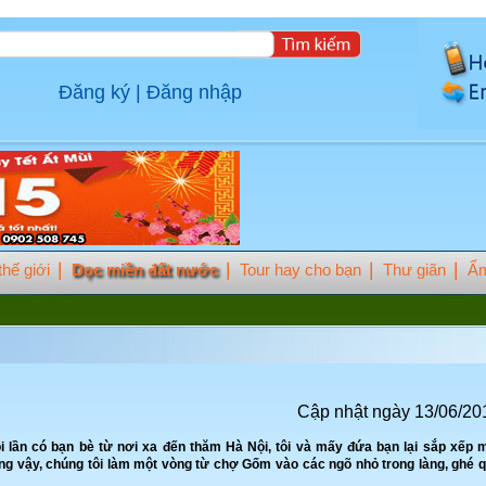
Đăng ký
|
Đăng nhập
hế giới
Dọc miền đất nước
Tour hay cho bạn
Thư giãn
Ẩm
Cập nhật ngày 13/06/20
ỗi lần có bạn bè từ nơi xa đến thăm Hà Nội, tôi và mấy đứa bạn lại sắp xếp 
ng vậy, chúng tôi làm một vòng từ chợ Gốm vào các ngõ nhỏ trong làng, ghé 