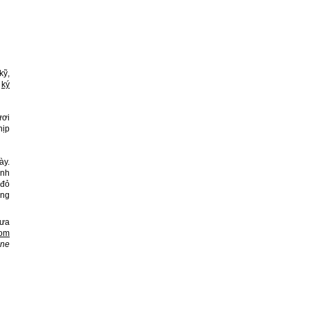
kỹ,
p
ký
ươi
hịp
ày.
ạnh
 đỏ
ong
xưa
com
ine