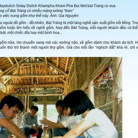
àng cổ Bát Tràng có nhiểu mảng tường “than”
o việc nung gốm như thế này. Ảnh: Gia Nguyên
ều ngoài đồ gốm - tất nhiên, Bát Tràng là một làng nghề sản xuất gốm nổi tiếng. Tr
gốm hoặc tìm hiểu về nghề gốm. Nay đến Bát Tràng, mỗi người khách đều có thể
át, một chiếc đĩa hay một bình hoa...
 gốm nữa. Họ chuyển sang mở các xưởng nặn, vẽ gốm dành cho khách du lịch. 
ốn thử trở thành một người thợ gốm. Giá cho mỗi lần “nghịch đất” khá rẻ, chỉ 