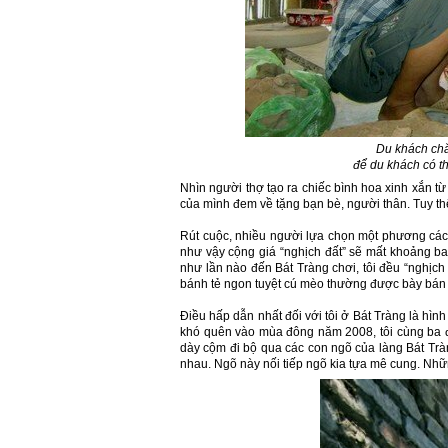
Du khách chă
để du khách có th
Nhìn người thợ tạo ra chiếc bình hoa xinh xắn từ
của mình đem về tặng bạn bè, người thân. Tuy th
Rút cuộc, nhiều người lựa chọn một phương cách
như vậy cộng giá “nghịch đất” sẽ mất khoảng ba
như lần nào đến Bát Tràng chơi, tôi đều “nghịch 
bánh tẻ ngon tuyệt cú mèo thường được bày bá
Điều hấp dẫn nhất đối với tôi ở Bát Tràng là hì
khó quên vào mùa đông năm 2008, tôi cùng ba đ
dày cộm đi bộ qua các con ngõ của làng Bát Tr
nhau. Ngõ này nối tiếp ngõ kia tựa mê cung. Nh