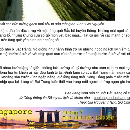
với các bức tường gạch phủ rêu in dấu thời gian. Ảnh: Gia Nguyên
đậm dấu ấn đặc trưng về một làng quê Bắc bộ truyền thống. Những mái ngói cũ 
oang lổ, những khung cửa sổ gỗ mòn vẹt, bạc màu… Tất cả gợi về các mảnh ghé
ơ trên làng quê yên bình như chúng tôi.
ngõ nhỏ ở Bát Tràng. Nó giống như hành trình trở lại những ngóc ngách kỷ niệm t
c một bước là trở về với nhịp quạt nan của bà, bước thêm một bước là trở về với n
nối nhau bước lặng lẽ giữa những bức tường cũ kỹ dường như xám xịt hơn mọi ng
ồng lùa tới khiến ai nấy đều lạnh tê tái. Đình làng cổ của Bát Tràng nằm ngay c
 khoảng sân trước đình ngập nắng, gió lồng lộng thổi. Sông Hồng phía trước mặt
hịp qua lại. Làng cổ Bát Tràng luôn thổi vào trong mỗi người những ngọn gió tr
Bạn đang xem bản tin
Một Bát Tràng cổ 
từ Cồ
ng thông tin Sổ tay du lịch và khám phá –
baotangtonducthang.
Theo: Gia Nguyên / TBKTSG Onl