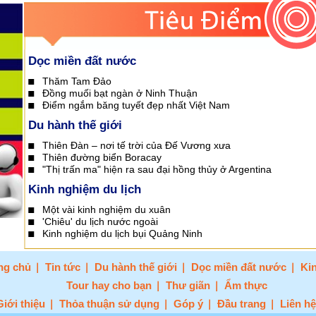
Dọc miền đất nước
Thăm Tam Đảo
Đồng muối bạt ngàn ở Ninh Thuận
Điểm ngắm băng tuyết đẹp nhất Việt Nam
Du hành thế giới
Thiên Đàn – nơi tế trời của Đế Vương xưa
Thiên đường biển Boracay
"Thị trấn ma" hiện ra sau đại hồng thủy ở Argentina
Kinh nghiệm du lịch
Một vài kinh nghiệm du xuân
'Chiêu' du lịch nước ngoài
Kinh nghiệm du lịch bụi Quảng Ninh
ng chủ
Tin tức
Du hành thế giới
Dọc miền đất nước
Ki
Tour hay cho bạn
Thư giãn
Ẩm thực
Giới thiệu
Thỏa thuận sử dụng
Góp ý
Đầu trang
Liên h