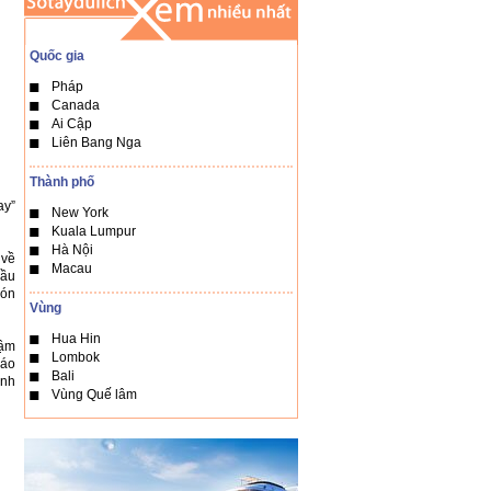
Quốc gia
Pháp
Canada
Ai Cập
Liên Bang Nga
Thành phố
ay”
New York
Kuala Lumpur
Hà Nội
 về
Macau
Hầu
món
Vùng
Hua Hin
đậm
Lombok
 áo
Bali
ạnh
Vùng Quế lâm