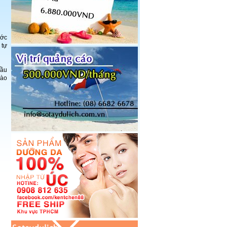
ước
 tự
Hầu
vào