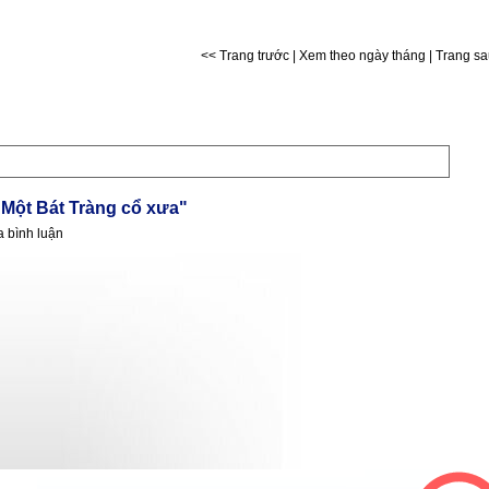
<< Trang trước
|
Xem theo ngày tháng
|
Trang s
 "Một Bát Tràng cổ xưa"
a bình luận
g