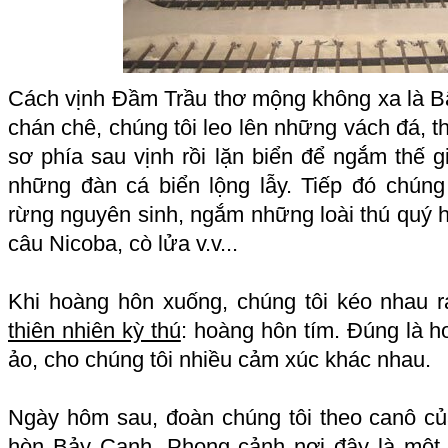
Cách vịnh Đầm Trầu thơ mộng không xa là Bãi 
chán chê, chúng tôi leo lên những vách đá,
sơ phía sau vịnh rồi lặn biển để ngắm thế 
những đàn cá biển lộng lẫy. Tiếp đó chúng 
rừng nguyên sinh, ngắm những loài thú quý 
câu Nicoba, cò lửa v.v...
Khi hoàng hôn xuống, chúng tôi kéo nhau 
thiên nhiên kỳ thú
: hoàng hôn tím. Đúng là h
ảo, cho chúng tôi nhiều cảm xúc khác nhau.
Ngày hôm sau, đoàn chúng tôi theo canô c
hòn Bảy Cạnh. Phong cảnh nơi đây là mộ