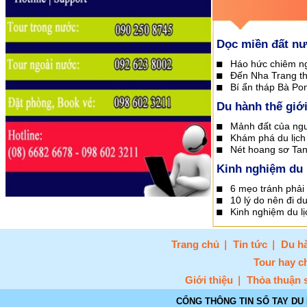
Dọc miền đất n
Háo hức chiêm ng
Đến Nha Trang t
Bí ẩn tháp Bà Po
Du hành thế giớ
Mảnh đất của ng
Khám phá du lịch 
Nét hoang sơ Tan
Kinh nghiệm du 
6 mẹo tránh phải 
10 lý do nên đi d
Kinh nghiệm du lị
Trang chủ
Tin tức
Du hà
Tour hay c
Giới thiệu
Thỏa thuận 
CỔNG THÔNG TIN SỔ TAY DU 