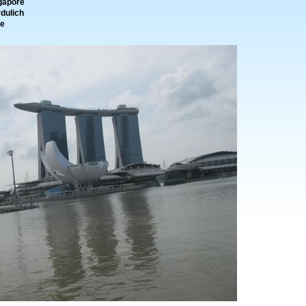
ngapore
dulich
re