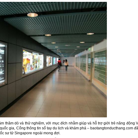
m thăm dò và thử nghiệm, với mục đích nhằm giúp và hỗ trợ giới trẻ năng động V
quốc gia, Cổng thông tin sổ tay du lịch và khám phá – baotangtonducthang.com đã
uốc sư tử Singapore ngoài mong đợi.