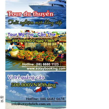
iệt
 tổ