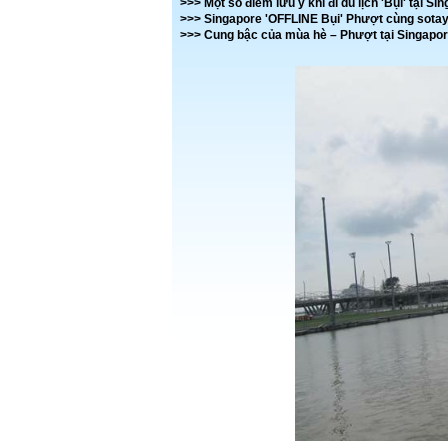
>>>
Một số điểm lưu ý khi đi du lịch 'Bụi' tại Si
>>>
Singapore 'OFFLINE Bụi' Phượt cùng sotay
>>>
Cung bậc của mùa hè – Phượt tại Singapo