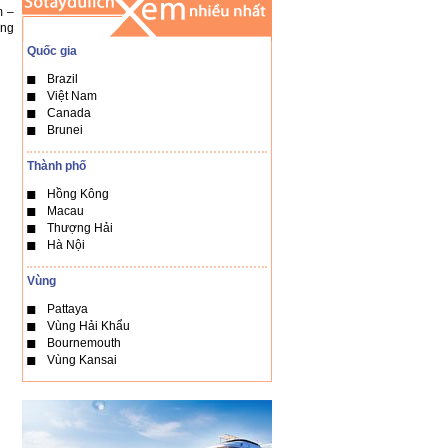
m –
ong
Quốc gia
Brazil
Việt Nam
Canada
Brunei
Thành phố
Hồng Kông
Macau
Thượng Hải
Hà Nội
Vùng
Pattaya
Vùng Hải Khẩu
Bournemouth
Vùng Kansai