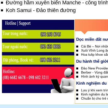
Đường hầm xuyên biển Manche - công trình
Koh Samui - Đảo thiên đường
Dọc miền đất n
Cái Bè – Nơi nhữ
Xuôi Vĩnh Long ăn
Hoa tulip khoe sắ
Du hành thế giớ
Đảo New Provide
Berber - Vùng đất
Hình ảnh kỳ quan 
Kinh nghiệm du 
Lưu ý khi xem tr
Kinh nghiệm du lị
Chuẩn bị cho trẻ 