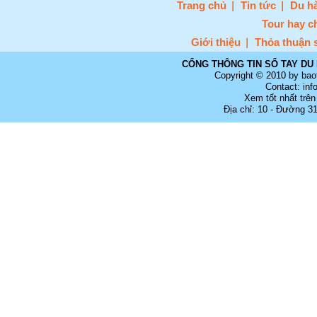
Trang chủ
Tin tức
Du hà
Tour hay c
Giới thiệu
Thỏa thuận 
CỔNG THÔNG TIN SỔ TAY DU 
Copyright © 2010 by bao
Contact: in
Xem tốt nhất trên
Địa chỉ: 10 - Đường 3