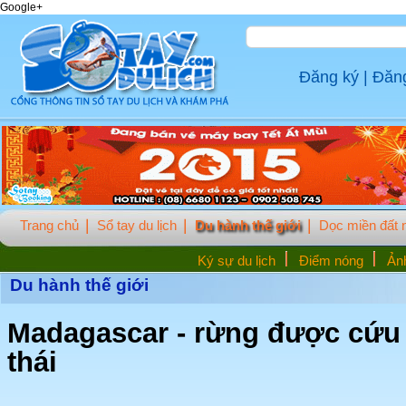
Google+
Đăng ký
|
Đăn
Trang chủ
Sổ tay du lịch
Du hành thế giới
Dọc miền đất
Ký sự du lịch
Điểm nóng
Ảnh
Du hành thế giới
Madagascar - rừng được cứu 
thái