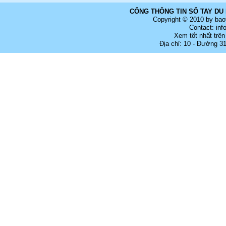
CỔNG THÔNG TIN SỔ TAY DU 
Copyright © 2010 by bao
Contact: in
Xem tốt nhất trên
Địa chỉ: 10 - Đường 3