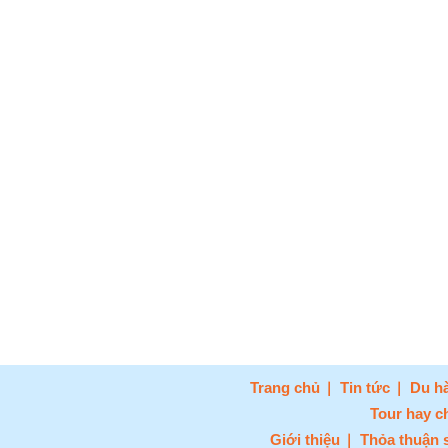
Trang chủ
Tin tức
Du hà
Tour hay c
Giới thiệu
Thỏa thuận 