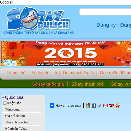
Google+
Đăng ký
|
Đăn
Trang chủ
Sổ tay du lịch
Du hành thế giới
Dọc miền đất n
Sổ tay quốc gia
Sổ tay thành phố
Sổ tay vù
- Quốc Gia
Nhật Bản
Hãy chia sẻ qua
Tổng quát
Địa chỉ liên hệ
Thông tin cơ bản
Hộ chiếu / Visa