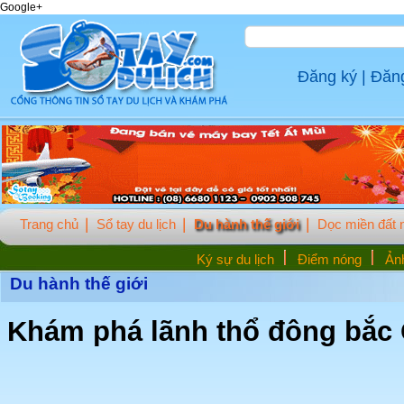
Google+
Đăng ký
|
Đăn
Trang chủ
Sổ tay du lịch
Du hành thế giới
Dọc miền đất
Ký sự du lịch
Điểm nóng
Ảnh
Du hành thế giới
Khám phá lãnh thổ đông bắc 