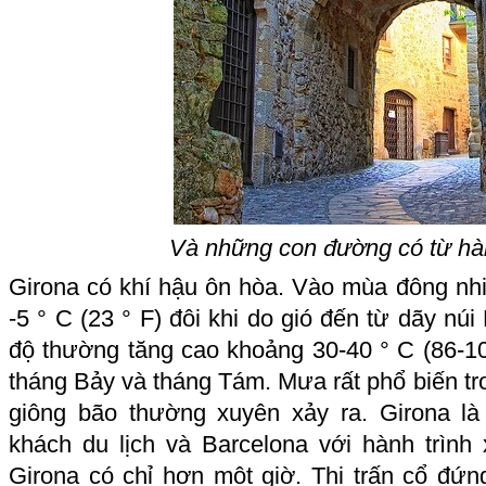
Và những con đường có từ hàn
Girona có khí hậu ôn hòa. Vào mùa đông nhi
-5 ° C (23 ° F) đôi khi do gió đến từ dãy nú
độ thường tăng cao khoảng 30-40 ° C (86-1
tháng Bảy và tháng Tám. Mưa rất phổ biến t
giông bão thường xuyên xảy ra. Girona l
khách du lịch và
Barcelona
với hành trình 
Girona có chỉ hơn một giờ. Thị trấn cổ đứn