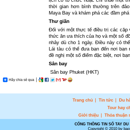
lịch có tổ chức hoặc chỉ thuê một th
thời gian hơn bình thường trên đảo
Maya Bay và khám phá các đầm phá k
Thư giãn
Đối với một thực tế điều trị các cặp
thức ăn ưa thích của họ và một số đồ
nhảy dù cho 1 ngày. Điều này có thể 
Lái tàu có thể đưa bạn đến nơi bạn
đề nghị một số điểm đặc biệt, nơi bạn
Sân bay
Sân bay Phuket (HKT)
Hãy chia sẻ qua
Trang chủ
Tin tức
Du hà
Tour hay c
Giới thiệu
Thỏa thuận 
CỔNG THÔNG TIN SỔ TAY DU 
Copyright © 2010 by bao