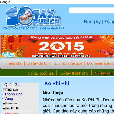
Google+
Đăng ký
|
Đăn
Trang chủ
Sổ tay du lịch
Du hành thế giới
Dọc miền đất n
Sổ tay quốc gia
Sổ tay thành phố
Sổ tay vù
Ko Phi Phi
- Quốc Gia
Thái Lan
Giới thiệu
- Thành Phố
- Vùng
Những hòn đảo của Ko Phi Phi Don v
Hua Hin
của Thái Lan tạo ra một trong những 
Ko Phi Phi
giới. Các đảo này cung cấp những th