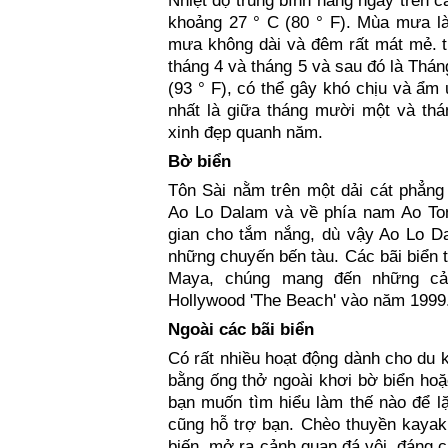
Nhiệt độ trung bình hàng ngày trên c
khoảng 27 ° C (80 ° F). Mùa mưa là
mưa không dài và đêm rất mát mẻ. th
tháng 4 và tháng 5 và sau đó là Tháng
(93 ° F), có thể gây khó chịu và ẩm 
nhất là giữa tháng mười một và thá
xinh đẹp quanh năm.
Bờ biển
Tôn Sài nằm trên một dải cát phẳng 
Ao Lo Dalam và về phía nam Ao Ton 
gian cho tắm nắng, dù vậy Ao Lo D
những chuyến bến tàu. Các bãi biển tố
Maya, chúng mang đến những cả
Hollywood 'The Beach' vào năm 1999
Ngoài các bãi biển
Có rất nhiều hoạt động dành cho du k
bằng ống thở ngoài khơi bờ biển hoặ
bạn muốn tìm hiểu làm thế nào để lặ
cũng hỗ trợ bạn. Chèo thuyền kayak 
biến, mở ra cảnh quan đá vôi, đáng c