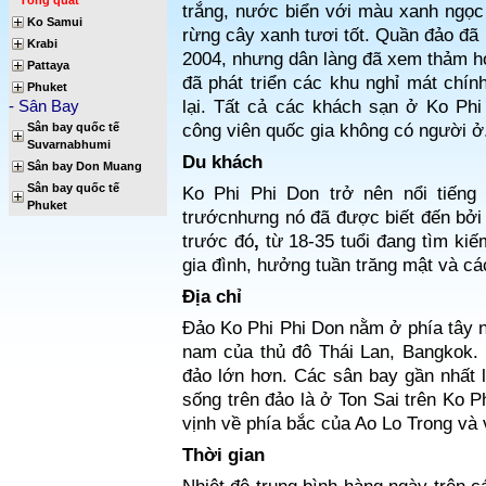
Tổng quát
trắng, nước biển với màu xanh ngọc
Ko Samui
rừng cây xanh tươi tốt. Quần đảo đã 
Krabi
2004, nhưng dân làng đã xem thảm họa
Pattaya
đã phát triển các khu nghỉ mát chính
Phuket
- Sân Bay
lại. Tất cả các khách sạn ở Ko Phi
Sân bay quốc tế
công viên quốc gia không có người ở
Suvarnabhumi
Du khách
Sân bay Don Muang
Sân bay quốc tế
Ko Phi Phi Don trở nên nổi tiếng 
Phuket
trướcnhưng nó đã được biết đến bở
trước đó
,
từ 18-35 tuổi đang tìm kiế
gia đình, hưởng tuần trăng mật và c
Địa chỉ
Đảo Ko Phi Phi Don nằm ở phía tây na
nam của thủ đô Thái Lan, Bangkok.
đảo lớn hơn. Các sân bay gần nhất 
sống trên đảo là ở Ton Sai trên Ko P
vịnh về phía bắc của Ao Lo Trong và 
Thời gian